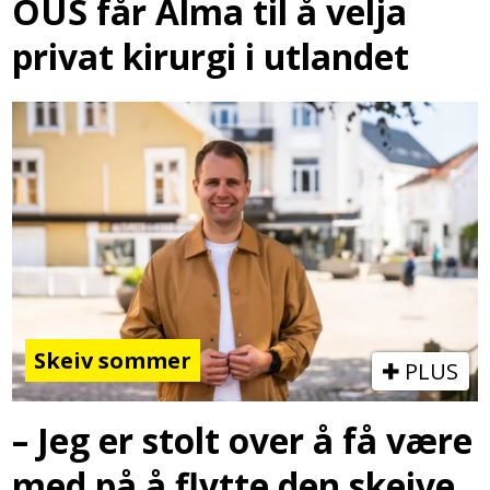
OUS får Alma til å velja
privat kirurgi i utlandet
Skeiv sommer
PLUS
– Jeg er stolt over å få være
med på å flytte den skeive