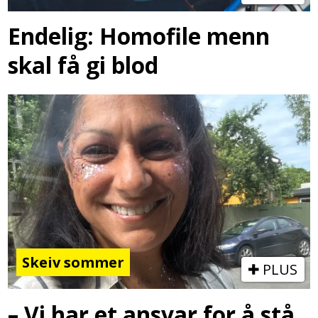
Endelig: Homofile menn
skal få gi blod
Skeiv sommer
PLUS
– Vi har et ansvar for å stå