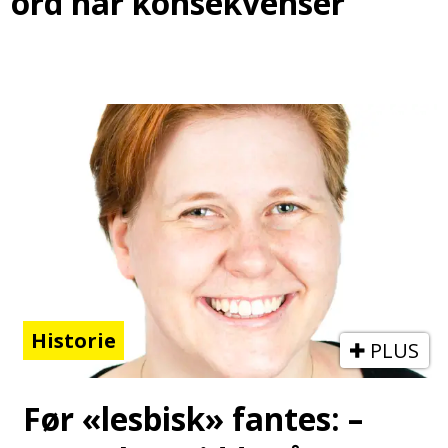
ord har konsekvenser
Historie
PLUS
Før «lesbisk» fantes: –