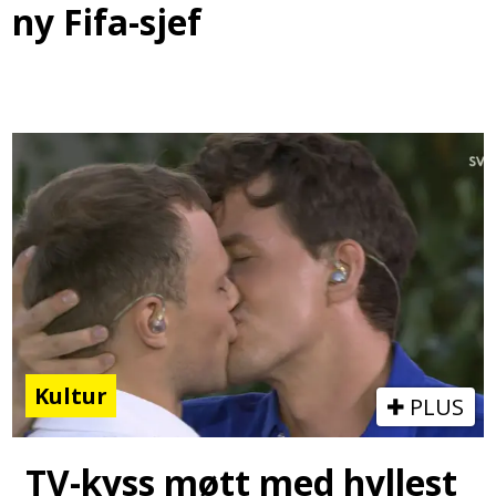
ny Fifa-sjef
Kultur
PLUS
TV-kyss møtt med hyllest