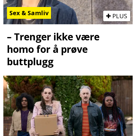
Sex & Samliv
PLUS
– Trenger ikke være
homo for å prøve
buttplugg