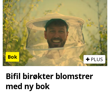
Bok
PLUS
Bifil birøkter blomstrer
med ny bok