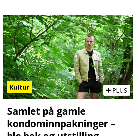
Kultur
PLUS
Samlet på gamle
kondominnpakninger –
ble bok og utstilling