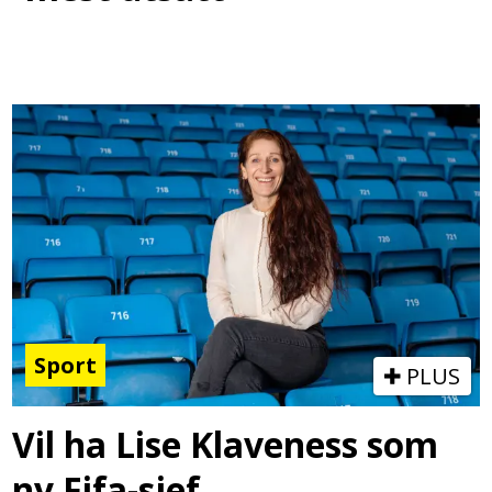
Sport
PLUS
Vil ha Lise Klaveness som
ny Fifa-sjef