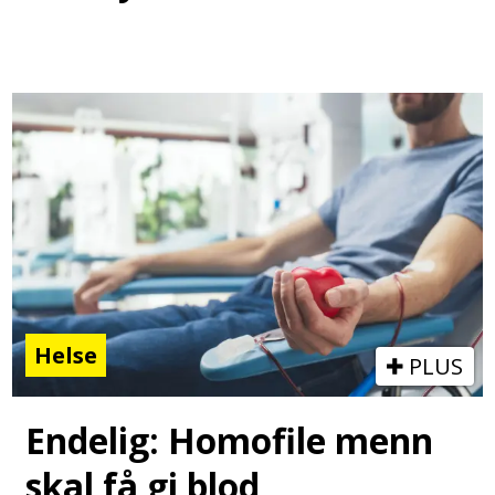
Helse
PLUS
Endelig: Homofile menn
skal få gi blod