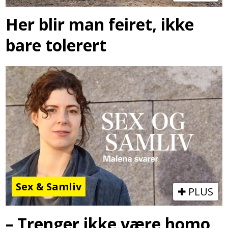
Her blir man feiret, ikke
bare tolerert
Sex & Samliv
PLUS
– Trenger ikke være homo