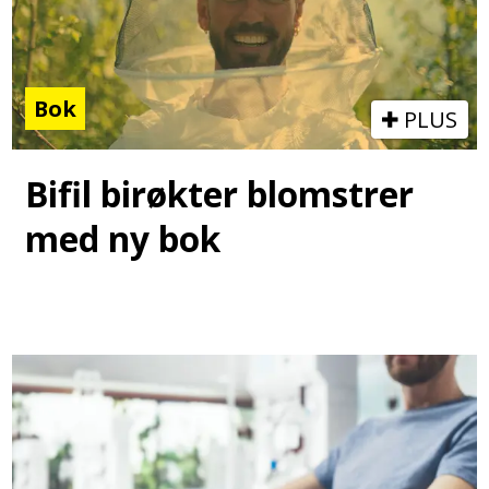
Bok
PLUS
Bifil birøkter blomstrer
med ny bok