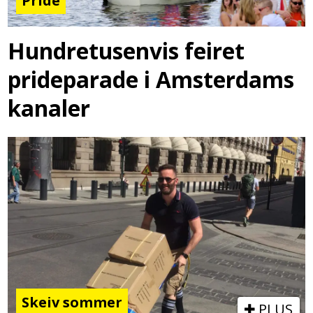
Pride
Hundretusenvis feiret
prideparade i Amsterdams
kanaler
Skeiv sommer
PLUS