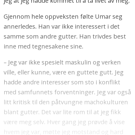
jeg at jeg hadde kommet til å ta livet av meg.
Gjennom hele oppveksten følte Umar seg
annerledes. Han var ikke interessert i det
samme som andre gutter. Han trivdes best
inne med tegnesakene sine.
– Jeg var ikke spesielt maskulin og verken
ville, eller kunne, være en guttete gutt. Jeg
hadde andre interesser som sto i konflikt
med samfunnets forventninger. Jeg var også
litt kritisk til den påtvungne machokulturen
blant gutter. Det var lite rom til at jeg fikk
være meg selv. Hver gang jeg prøvde å vise
hvem jeg var, møtte jeg motstand og hard