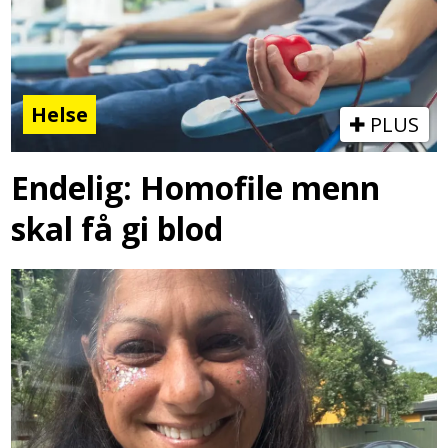
Helse
PLUS
Endelig: Homofile menn
skal få gi blod