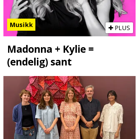
Musikk
PLUS
Madonna + Kylie =
(endelig) sant