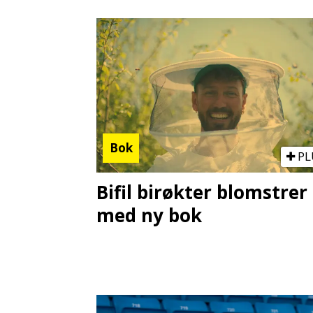
Bok
PL
Bifil birøkter blomstrer
med ny bok