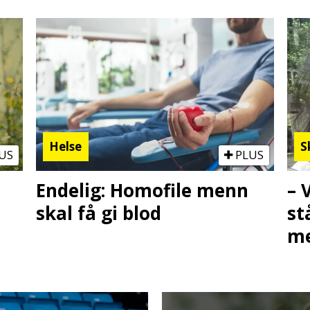
Helse
S
US
PLUS
Endelig: Homofile menn
– 
skal få gi blod
st
me