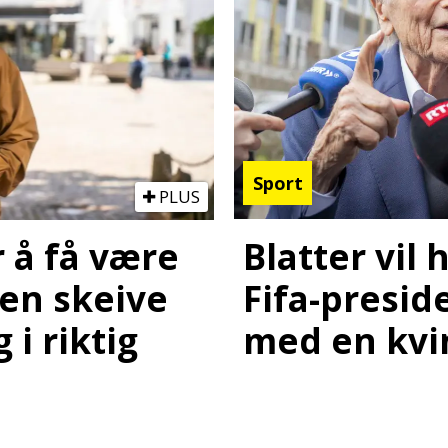
Sport
PLUS
Blatter vil
r å få være
Fifa-preside
den skeive
med en kvi
 i riktig