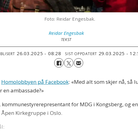
Foto: Reidar Engesbak.
Reidar
Engesbak
TEKST
26.03.2025 - 08:28
29.03.2025 - 12
BLISERT
SIST OPPDATERT
a
Homolobbyen på Facebook
: «Med alt som skjer nå, så 
for en ambassade?»
i, kommunestyrerepresentant for MDG i Kongsberg, og en a
i Åpen Kirkegruppe i Oslo.
l: