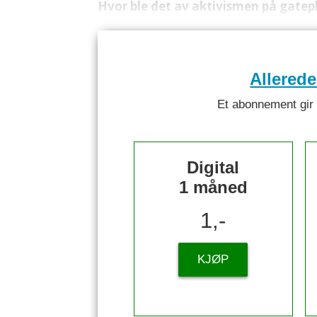
Hvor ble det av aktivismen på gate
Allered
Et abonnement gir ti
Digital
1 måned
1,-
KJØP