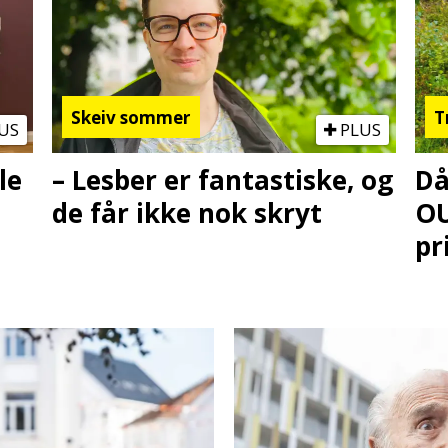
Skeiv sommer
T
US
PLUS
le
– Lesber er fantastiske, og
Då
de får ikke nok skryt
OU
pr