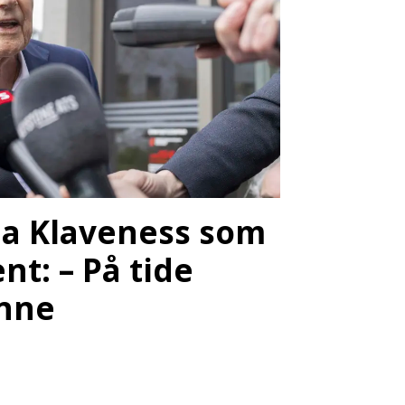
 ha Klaveness som
nt: – På tide
nne