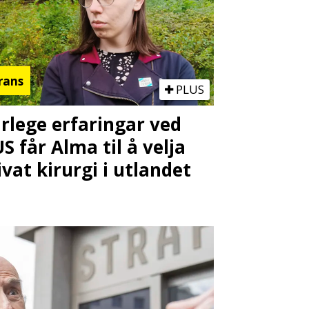
rans
PLUS
rlege erfaringar ved
S får Alma til å velja
ivat kirurgi i utlandet