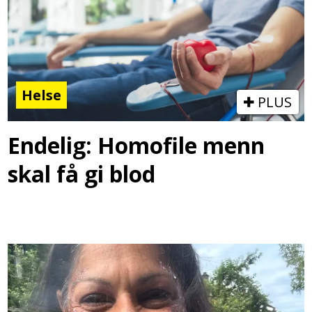
Helse
PLUS
Endelig: Homofile menn
skal få gi blod