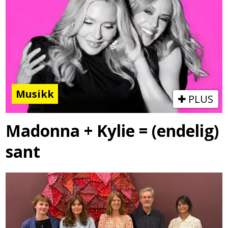
Musikk
PLUS
Madonna + Kylie = (endelig)
sant