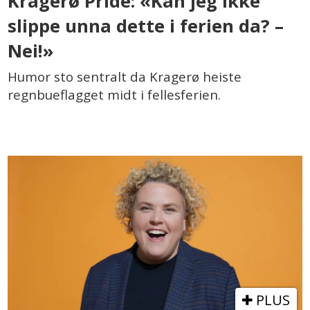
Kragerø Pride: «Kan jeg ikke
slippe unna dette i ferien da? –
Nei!»
Humor sto sentralt da Kragerø heiste
regnbueflagget midt i fellesferien.
PLUS