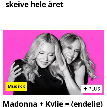
skeive hele året
Musikk
PLUS
Madonna + Kylie = (endelig)