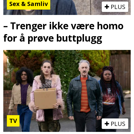
Sex & Samliv
PLUS
– Trenger ikke være homo
for å prøve buttplugg
TV
PLUS