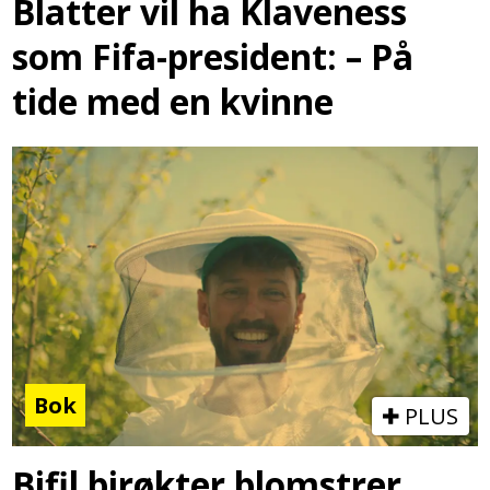
Blatter vil ha Klaveness
som Fifa-president: – På
tide med en kvinne
Bok
PLUS
Bifil birøkter blomstrer