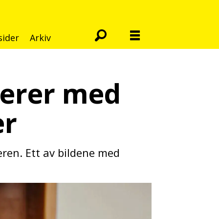
sider
Arkiv
ierer med
er
en. Ett av bildene med