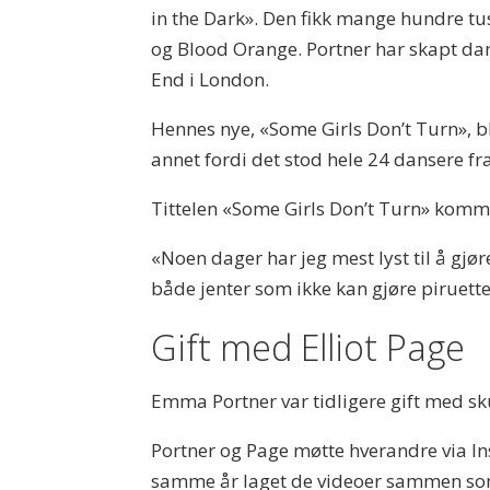
in the Dark». Den fikk mange hundre tu
og Blood Orange. Portner har skapt dan
End i London.
Hennes nye, «Some Girls Don’t Turn», ble
annet fordi det stod hele 24 dansere fr
Tittelen «Some Girls Don’t Turn» kommen
«Noen dager har jeg mest lyst til å gjør
både jenter som ikke kan gjøre piruetter
Gift med Elliot Page
Emma Portner var tidligere gift med sku
Portner og Page møtte hverandre via In
samme år laget de videoer sammen som