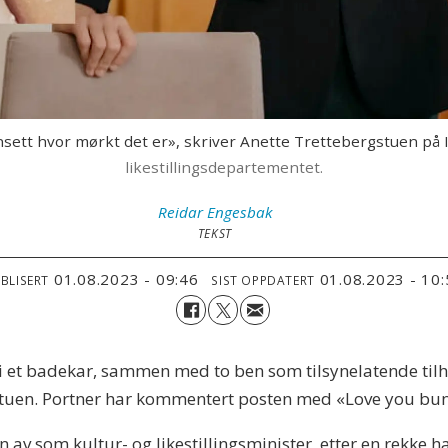
nsett hvor mørkt det er», skriver Anette Trettebergstuen på 
likestillingsdepartementet.
Reidar
Engesbak
TEKST
01.08.2023 - 09:46
01.08.2023 - 10
BLISERT
SIST OPPDATERT
 et badekar, sammen med to ben som tilsynelatende tilhør
gstuen. Portner har kommentert posten med «Love you bu
av som kultur- og likestillingsminister, etter en rekke hab