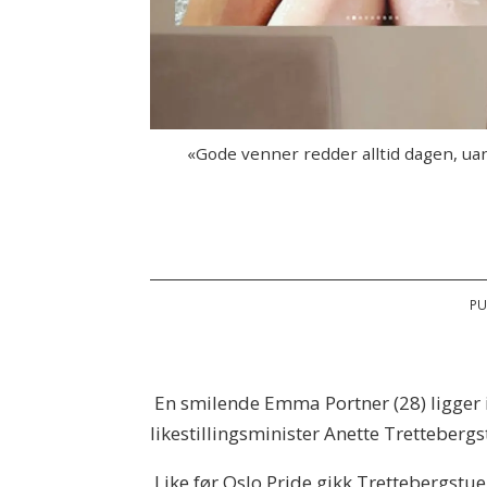
«Gode venner redder alltid dagen, ua
PU
En smilende Emma Portner (28) ligger i
likestillingsminister Anette Tretteber
Like før Oslo Pride gikk Trettebergstuen 