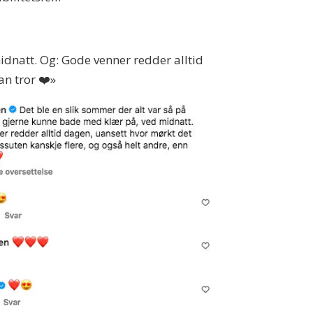
idnatt. Og: Gode venner redder alltid
an tror ❤️»