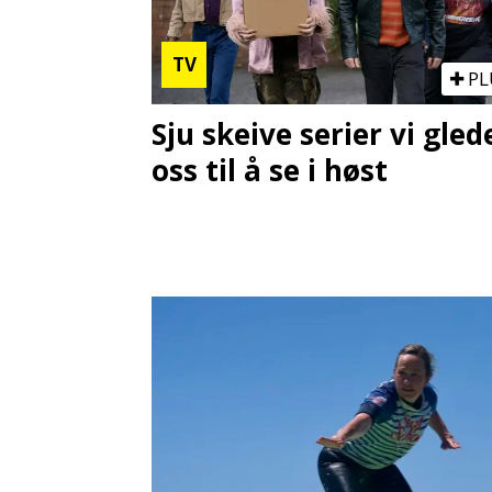
TV
PL
Sju skeive serier vi gled
oss til å se i høst