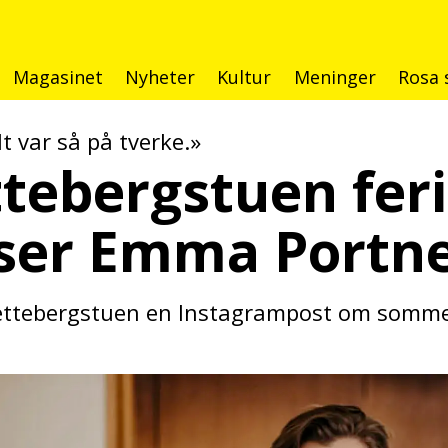
Magasinet
Nyheter
Kultur
Meninger
Rosa 
t var så på tverke.»
ttebergstuen fer
ser Emma Portn
rettebergstuen en Instagrampost om sommer