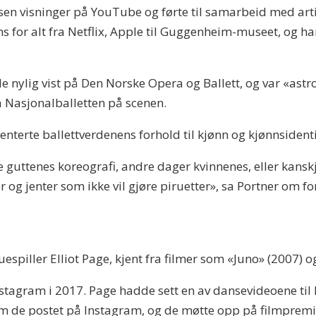
sen visninger på YouTube og førte til samarbeid med art
s for alt fra Netflix, Apple til Guggenheim-museet, og h
 nylig vist på Den Norske Opera og Ballett, og var «astro
a Nasjonalballetten på scenen.
terte ballettverdenens forhold til kjønn og kjønnsidenti
e guttenes koreografi, andre dager kvinnenes, eller kanskj
 og jenter som ikke vil gjøre piruetter», sa Portner om for
espiller Elliot Page, kjent fra filmer som «Juno» (2007) o
stagram i 2017. Page hadde sett en av dansevideoene til 
 de postet på Instagram, og de møtte opp på filmprem