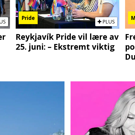
Pride
M
US
PLUS
er
Reykjavík Pride vil lære av
Fr
25. juni: – Ekstremt viktig
po
Du