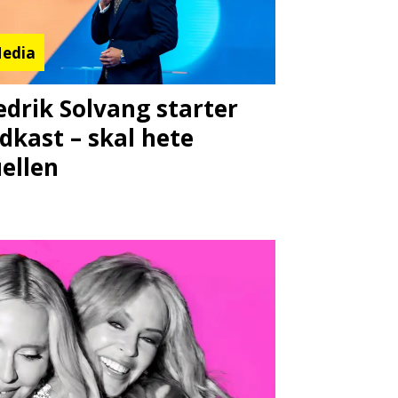
edia
edrik Solvang starter
dkast – skal hete
ellen