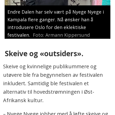
Endre Dalen har selv vært på Nyege Nyege i
Kampala flere ganger. Nå ønsker han å
introdusere Oslo for den eklektiske
festivalen.
Foto: Armann Kippersund
Skeive og «outsiders».
Skeive og kvinnelige publikummere og
utøvere ble fra begynnelsen av festivalen
inkludert. Samtidig ble festivalen et
alternativ til hovedstrømningen i Øst-
Afrikansk kultur.
– Nyege Nyege jobber med å løfte skeive og