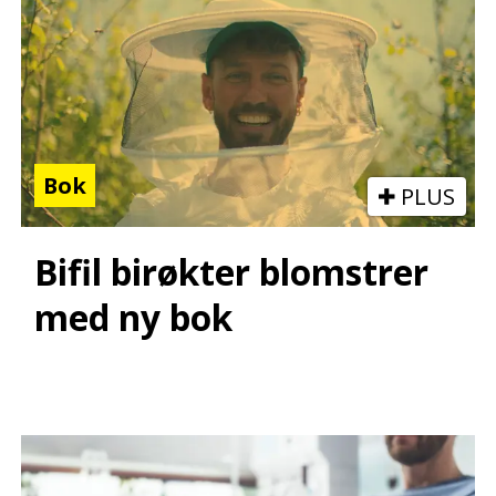
Bok
PLUS
Bifil birøkter blomstrer
med ny bok