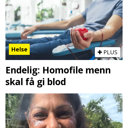
Helse
PLUS
Endelig: Homofile menn
skal få gi blod