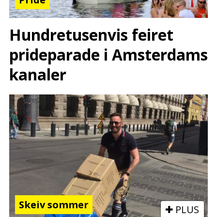
Hundretusenvis feiret
prideparade i Amsterdams
kanaler
Skeiv sommer
PLUS