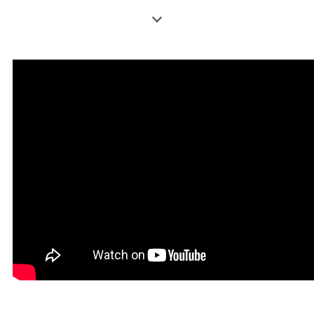
Når: 3. og 4. mai
Basert på: Øst-Afrikas største festival,
Nyege Nyege, foregår i Kampala i
Uganda. Er også et plateselskap,
management og bookingbyrå.
Skeive artister:
Nsasi / Authentically Plastic / Tuula /
0hne
Inforamsjon:
https://www.mela.no/en/arrangement/nyeg