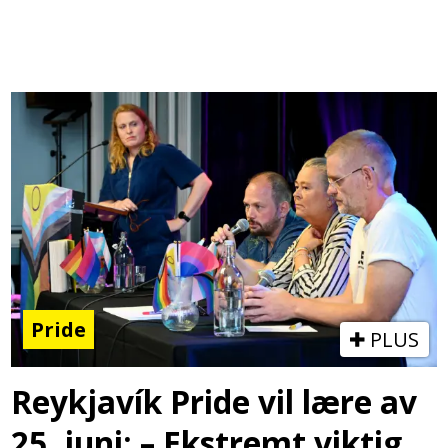
Pride
PLUS
Reykjavík Pride vil lære av
25. juni: – Ekstremt viktig