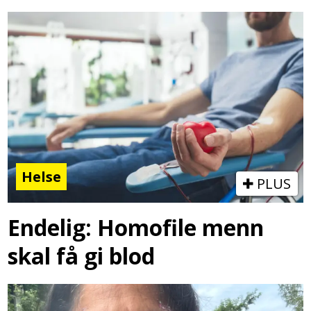
Helse
PLUS
Endelig: Homofile menn
skal få gi blod