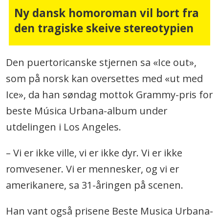
Ny dansk homoroman vil bort fra
den tragiske skeive stereotypien
Den puertoricanske stjernen sa «Ice out»,
som på norsk kan oversettes med «ut med
Ice», da han søndag mottok Grammy-pris for
beste Música Urbana-album under
utdelingen i Los Angeles.
– Vi er ikke ville, vi er ikke dyr. Vi er ikke
romvesener. Vi er mennesker, og vi er
amerikanere, sa 31-åringen på scenen.
Han vant også prisene Beste Musica Urbana-