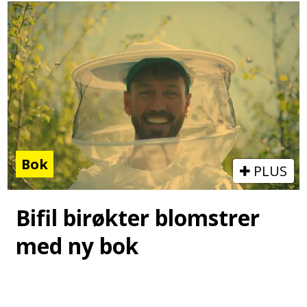
Bok
PLUS
Bifil birøkter blomstrer
med ny bok