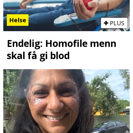
Helse
PLUS
Endelig: Homofile menn
skal få gi blod