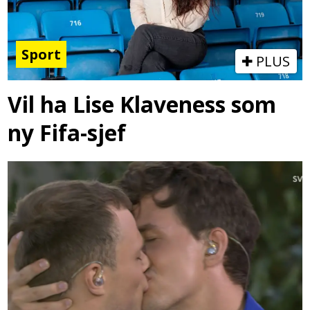
Sport
PLUS
Vil ha Lise Klaveness som
ny Fifa-sjef