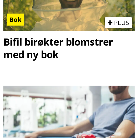
Bok
PLUS
Bifil birøkter blomstrer
med ny bok