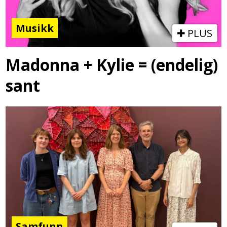
Musikk
PLUS
Madonna + Kylie = (endelig)
sant
Samfunn