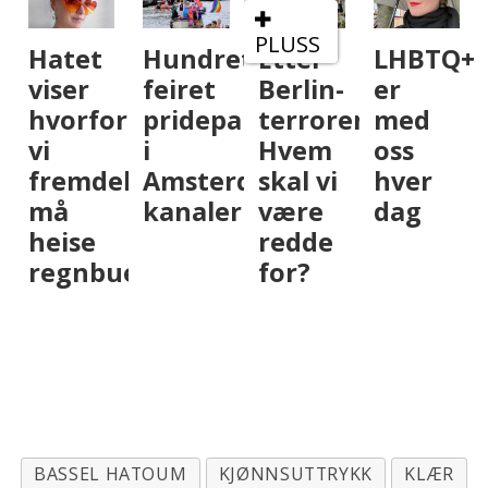
PLUSS
PLUSS
etusenvis
Etter
LHBTQ+paraplyen
Kragerø
Hashim
Berlin-
er
Pride:
Abdi
arade
terroren:
med
«Kan
(Ap)
Hvem
oss
jeg
ber
rdams
skal vi
hver
ikke
muslims
r
være
dag
slippe
miljøer
redde
unna
ta et
for?
dette i
oppgjør
ferien
etter
da? –
terroran
Nei!»
i
Berlin
BASSEL HATOUM
KJØNNSUTTRYKK
KLÆR