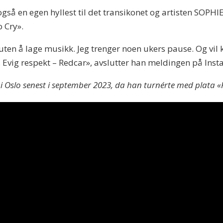
så en egen hyllest til det transikonet og artisten SOPHIE
o Cry».
 uten å lage musikk. Jeg trenger noen ukers pause. Og vi
. Evig respekt – Redcar», avslutter han meldingen på Ins
Oslo senest i september 2023, da han turnérte med plata «P