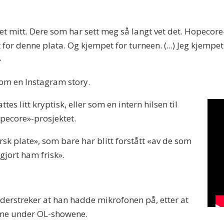
ivet mitt. Dere som har sett meg så langt vet det. Hopecor
et for denne plata. Og kjempet for turneen. (...) Jeg kjemp
»
om en Instagram story.
es litt kryptisk, eller som en intern hilsen til
pecore»-prosjektet.
 plate», som bare har blitt forstått «av de som
gjort ham frisk».
derstreker at han hadde mikrofonen på, etter at
 mime under OL-showene.