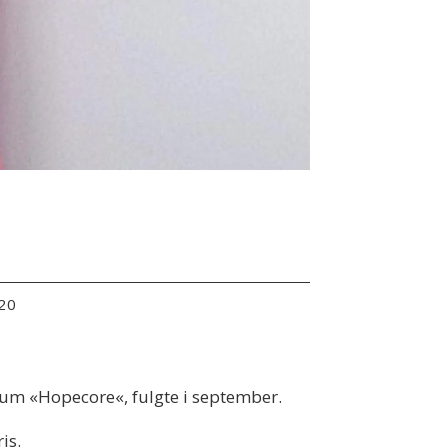
:20
bum «Hopecore«, fulgte i september.
is.