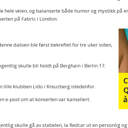
nde hele veien, og balanserte både humor og mystikk på
serten på Fabric i London.
enne datoen ble først bekreftet for tre uker siden,
gentlig skulle bli holdt på Berghain i Berlin 17.
C
n lille klubben Lido i Kreuzberg istedenfor.
Q
å
en e-post om at konserten var kansellert.
ntlig skulle gå av stabelen, la Redcar ut en personlig og