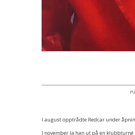
PU
I august opptrådte Redcar under åpning
I november la han ut på en klubbturné 