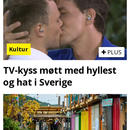
Kultur
PLUS
TV-kyss møtt med hyllest
og hat i Sverige