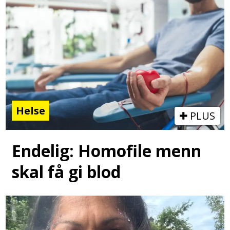
Helse
PLUS
Endelig: Homofile menn
skal få gi blod