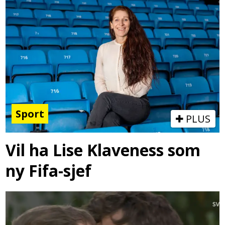
Sport
PLUS
Vil ha Lise Klaveness som
ny Fifa-sjef