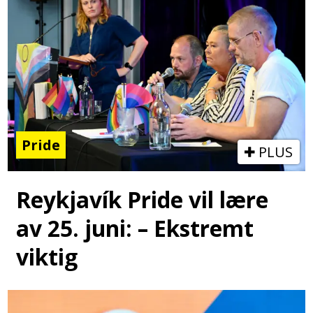
Pride
PLUS
Reykjavík Pride vil lære
av 25. juni: – Ekstremt
viktig