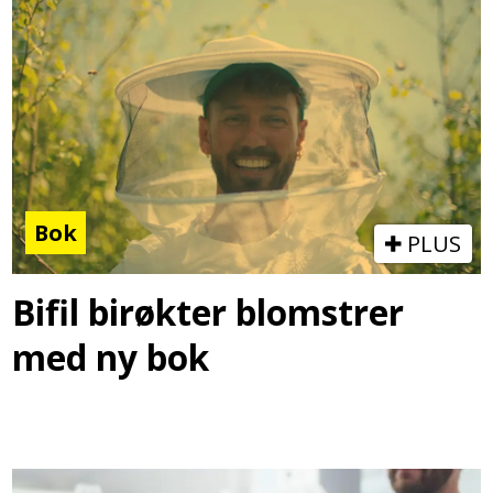
Bok
PLUS
Bifil birøkter blomstrer
med ny bok