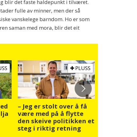
blir det faste haldepunkt i tilværet.
tader fulle av minner, men der så
 fysiske vanskelege barndom. Ho er som
uren saman med mora, blir det eit
USS
PLUSS
ved
– Jeg er stolt over å få
Blatter vil
lja
være med på å flytte
som Fifa-pr
den skeive politikken et
tide med e
steg i riktig retning