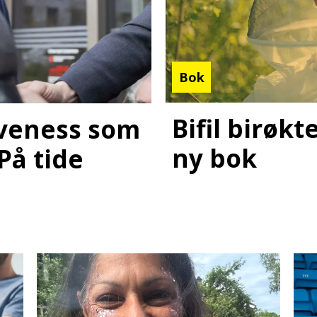
Bok
Bifil birøk
laveness som
ny bok
 På tide