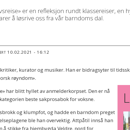
reise» er en refleksjon rundt klassereiser, en hy
larer å løsrive oss fra vår barndoms dal.
10.02.2021 - 16:12
ERT
ritiker, kurator og musiker. Han er bidragsyter til tidssk
Norsk røyndom».
» har blitt hyllet av anmelderkorpset. Den er nå
L
i kategorien beste sakprosabok for voksne.
sbrokk og klumpfot, og hadde en barndom preget
lseplagene ble han overvektig. Attpåtil innså han
 å stikke fra hjembygda Veldre, nord for