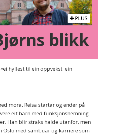
PLUS
Bjørns blikk
 hyllest til ein oppvekst, ein
g med mora. Reisa startar og ender på
 å vere eit barn med funksjonshemning
er. Han blir straks halde utanfor, men
t i Oslo med sambuar og karriere som