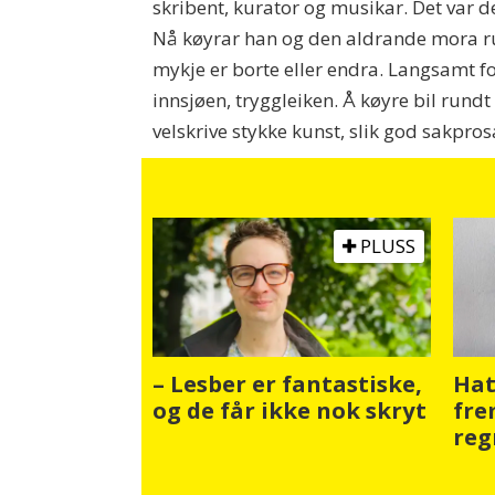
skribent, kurator og musikar. Det var d
Nå køyrar han og den aldrande mora run
mykje er borte eller endra. Langsamt fo
innsjøen, tryggleiken. Å køyre bil rund
velskrive stykke kunst, slik god sakpros
PLUSS
– Lesber er fantastiske,
Hat
og de får ikke nok skryt
fre
reg