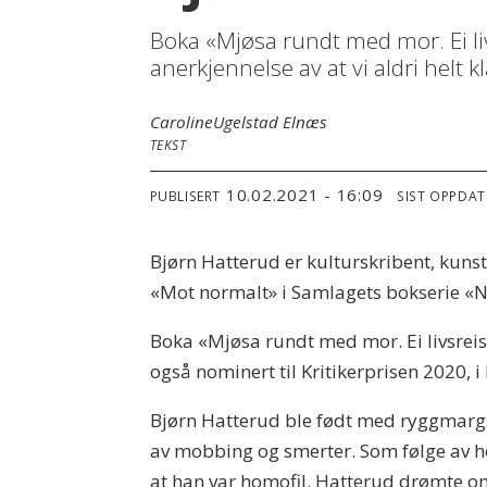
Boka «Mjøsa rundt med mor. Ei livs
anerkjennelse av at vi aldri helt k
Caroline
Ugelstad Elnæs
TEKST
10.02.2021 - 16:09
PUBLISERT
SIST OPPDAT
Bjørn Hatterud er kulturskribent, kunstk
«Mot normalt» i Samlagets bokserie «
Boka «Mjøsa rundt med mor. Ei livsreise
også nominert til Kritikerprisen 2020, 
Bjørn Hatterud ble født med ryggmarg
av mobbing og smerter. Som følge av he
at han var homofil. Hatterud drømte om