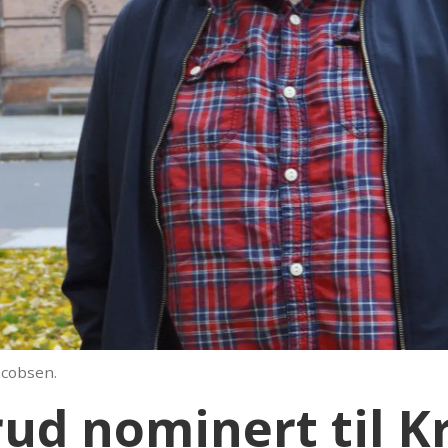
acobsen.
ud nominert til Kr