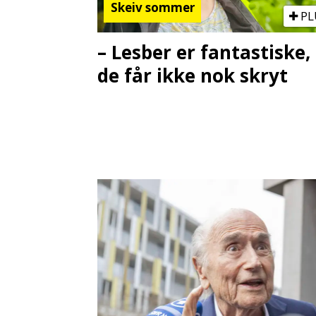
Skeiv sommer
PL
– Lesber er fantastiske,
de får ikke nok skryt