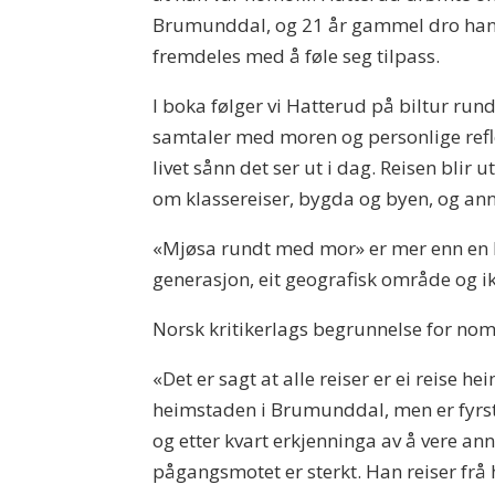
Brumunddal, og 21 år gammel dro han en
fremdeles med å føle seg tilpass.
I boka følger vi Hatterud på biltur r
samtaler med moren og personlige refl
livet sånn det ser ut i dag. Reisen blir 
om klassereiser, bygda og byen, og ann
«Mjøsa rundt med mor» er mer enn en his
generasjon, eit geografisk område og ikk
Norsk kritikerlags begrunnelse for nom
«Det er sagt at alle reiser er ei reise 
heimstaden i Brumunddal, men er fyrst 
og etter kvart erkjenninga av å vere an
pågangsmotet er sterkt. Han reiser fr