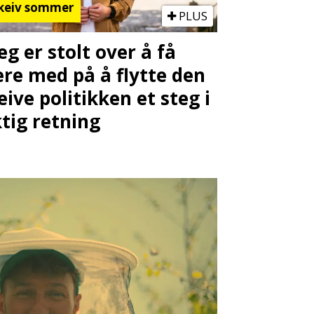
keiv sommer
PLUS
Jeg er stolt over å få
re med på å flytte den
eive politikken et steg i
ktig retning