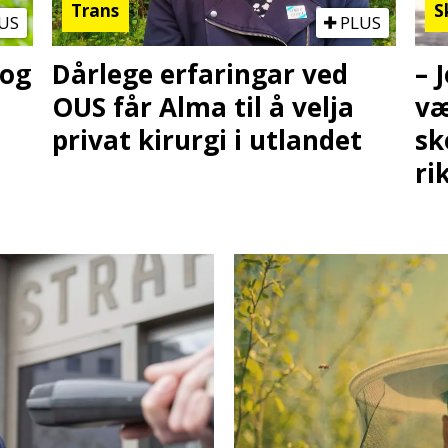
Trans
S
US
PLUS
 og
Dårlege erfaringar ved
– 
OUS får Alma til å velja
væ
privat kirurgi i utlandet
sk
ri