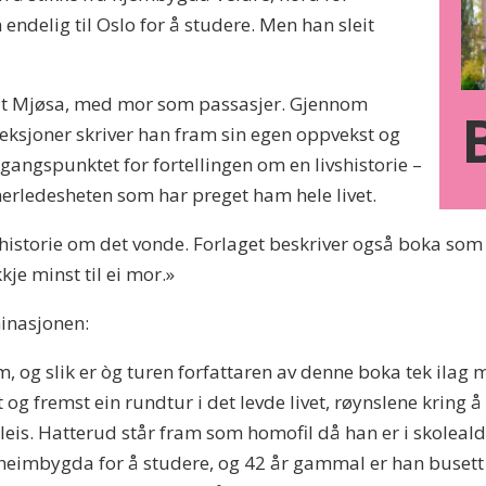
delig til Oslo for å studere. Men han sleit
undt Mjøsa, med mor som passasjer. Gjennom
eksjoner skriver han fram sin egen oppvekst og
utgangspunktet for fortellingen om en livshistorie –
erledesheten som har preget ham hele livet.
torie om det vonde. Forlaget beskriver også boka som «ei
je minst til ei mor.»
inasjonen:
heim, og slik er òg turen forfattaren av denne boka tek ila
og fremst ein rundtur i det levde livet, røynslene kring
nleis. Hatterud står fram som homofil då han er i skoleald
å heimbygda for å studere, og 42 år gammal er han buset