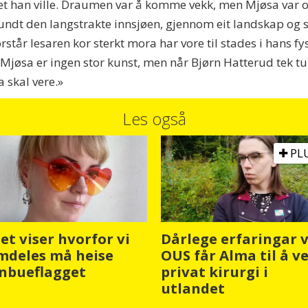
et han ville. Draumen var å komme vekk, men Mjøsa var og 
dt den langstrakte innsjøen, gjennom eit landskap og s
rstår lesaren kor sterkt mora har vore til stades i hans
t Mjøsa er ingen stor kunst, men når Bjørn Hatterud tek t
a skal vere.»
Les også
PL
et viser hvorfor vi
Dårlege erfaringar 
mdeles må heise
OUS får Alma til å ve
nbueflagget
privat kirurgi i
utlandet