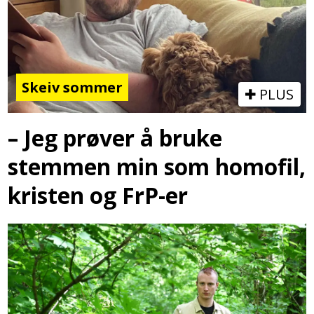
Skeiv sommer
PLUS
– Jeg prøver å bruke
stemmen min som homofil,
kristen og FrP-er