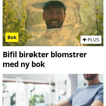
Bok
PLUS
Bifil birøkter blomstrer
med ny bok