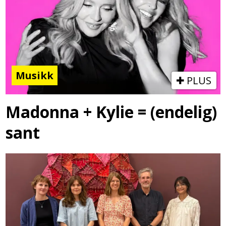
Musikk
PLUS
Madonna + Kylie = (endelig)
sant