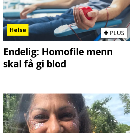
Helse
PLUS
Endelig: Homofile menn
skal få gi blod