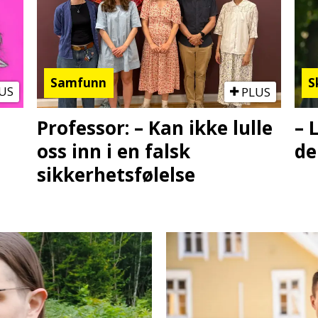
Samfunn
S
US
PLUS
Professor: – Kan ikke lulle
– 
oss inn i en falsk
de
sikkerhetsfølelse