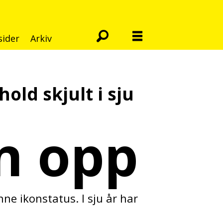
sider
Arkiv
old skjult i sju
n opp
ne ikonstatus. I sju år har