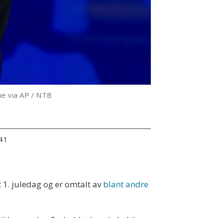
ne via AP / NTB
:41
1. juledag og er omtalt av
blant andre