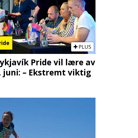
ride
PLUS
ykjavík Pride vil lære av
. juni: – Ekstremt viktig