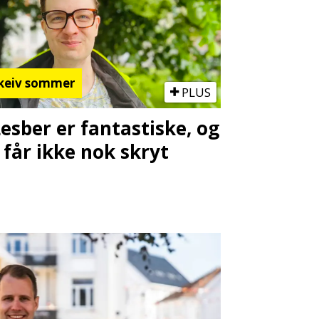
keiv sommer
PLUS
Lesber er fantastiske, og
 får ikke nok skryt