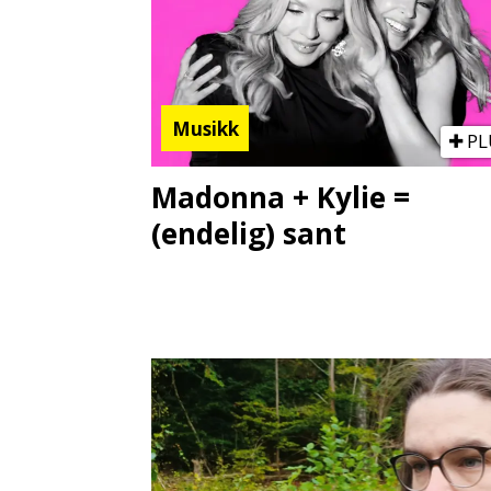
Musikk
PL
Madonna + Kylie =
(endelig) sant