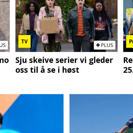
TV
P
US
PLUS
omo
Sju skeive serier vi gleder
Re
oss til å se i høst
25