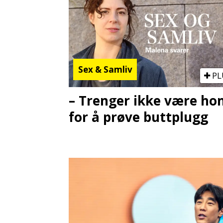
Sex & Samliv
PL
– Trenger ikke være h
for å prøve buttplugg