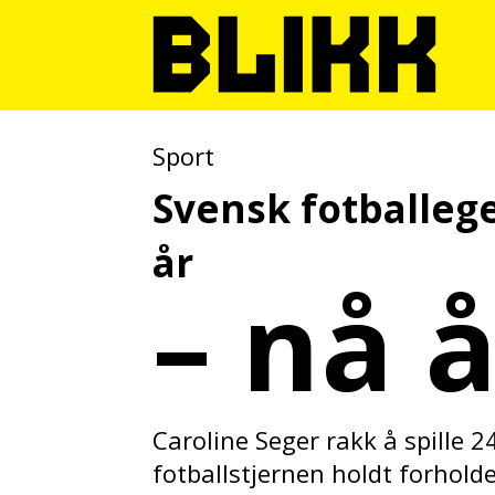
Sport
Svensk fotballeg
år
– nå 
Caroline Seger rakk å spille 2
fotballstjernen holdt forholde