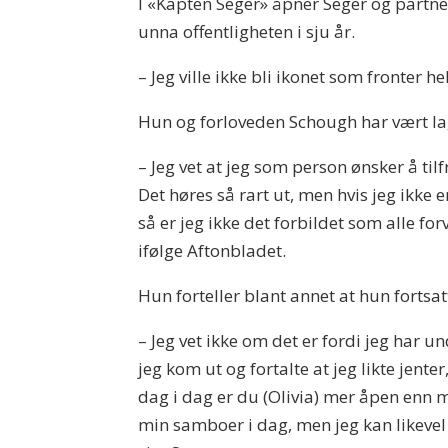
I «Kapten Seger» åpner Seger og partne
unna offentligheten i sju år.
– Jeg ville ikke bli ikonet som fronter he
Hun og forloveden Schough har vært la
– Jeg vet at jeg som person ønsker å tilfr
Det høres så rart ut, men hvis jeg ikke 
så er jeg ikke det forbildet som alle for
ifølge Aftonbladet.
Hun forteller blant annet at hun fortsat
– Jeg vet ikke om det er fordi jeg har un
jeg kom ut og fortalte at jeg likte jen
dag i dag er du (Olivia) mer åpen enn me
min samboer i dag, men jeg kan likevel 