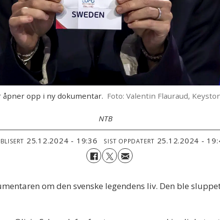
r åpner opp i ny dokumentar.
Foto: Valentin Flauraud, Keysto
NTB
25.12.2024 - 19:36
25.12.2024 - 19
BLISERT
SIST OPPDATERT
entaren om den svenske legendens liv. Den ble sluppet 