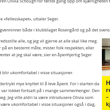
ren Olivia Schough for første gang opp om kjærligheten t
le «fellesskapet», uttaler Seger.
gvenninner både i klubblaget Rosengård og på det svens
edsstille alle, og jeg vil gjerne at alle skal like meg.
er på en bestemt måte, mister folk respekten, eller
venter at jeg skal være, sier en åpenhjertig Seger
t blir ukomfortabel i visse situasjoner.
H
dertrykt mye knyttet til å leve åpent. For i starten da
r
ter, var lokket fortsatt på i mange sammenhenger. Den
–
g. Jeg ville aldri la være introdusere Olivia som
k
være ukomfortabel i visse situasjoner også i dag,