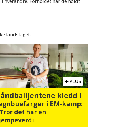
il hverandre. Forholdet har de holdt
ke landslaget.
PLUS
åndballjentene kledd i
egnbuefarger i EM-kamp:
 Tror det har en
jempeverdi