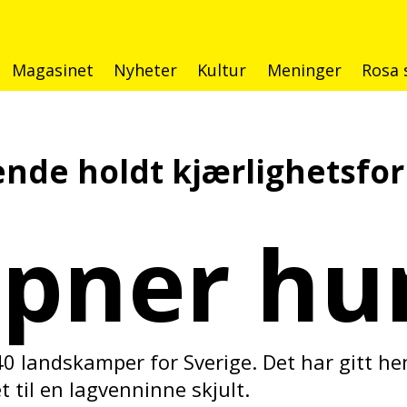
Magasinet
Nyheter
Kultur
Meninger
Rosa 
ende holdt
kjærlighetsforh
åpner hu
40 landskamper for Sverige. Det har gitt hen
t til en lagvenninne skjult.