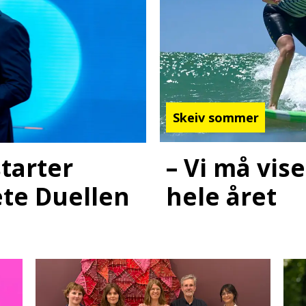
Skeiv sommer
– Vi må vis
starter
hele året
ete Duellen