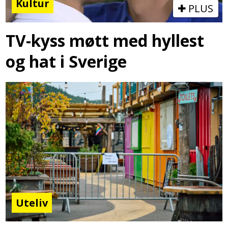
Kultur
PLUS
TV-kyss møtt med hyllest
og hat i Sverige
Uteliv