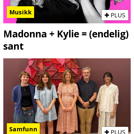
Musikk
PLUS
Madonna + Kylie = (endelig)
sant
Samfunn
PLUS