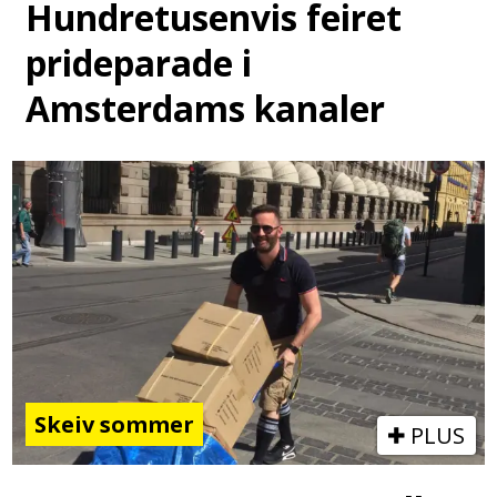
Hundretusenvis feiret
prideparade i
Amsterdams kanaler
Skeiv sommer
PLUS