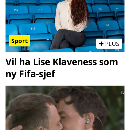
Sport
PLUS
Vil ha Lise Klaveness som
ny Fifa-sjef