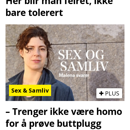
Her blir man feiret, ikke
bare tolerert
Sex & Samliv
PLUS
– Trenger ikke være homo
for å prøve buttplugg