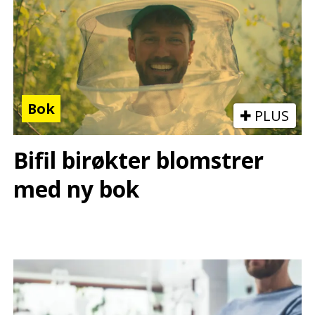
Bok
PLUS
Bifil birøkter blomstrer
med ny bok