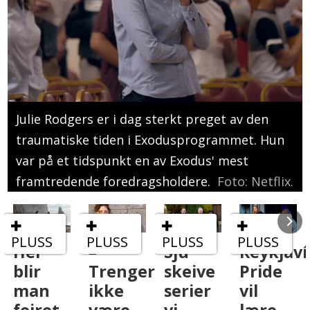
Julie Rodgers er i dag sterkt preget av den
traumatiske tiden i Exodusprogrammet. Hun
var på et tidspunkt en av Exodus' mest
framtredende foredragsholdere.
Foto: Netflix.
PLUSS
PLUSS
PLUSS
–
Sju
Reykjavík
Fredrik
Trenger
skeive
Pride
Solvang
ikke
serier
vil
starter
være
vi
lære
podkast