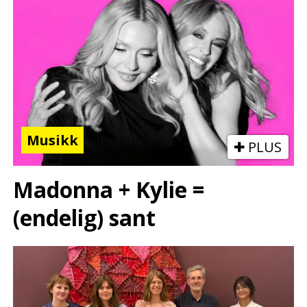
Musikk
PLUS
Madonna + Kylie =
(endelig) sant