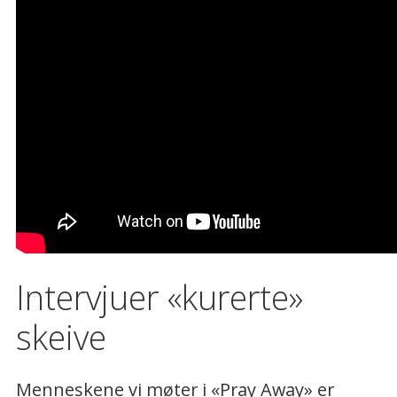
Intervjuer «kurerte»
skeive
Menneskene vi møter i «Pray Away» er