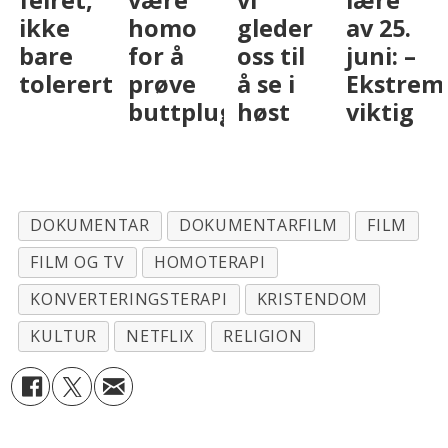
homo
gleder
av 25.
– skal
for å
oss til
juni: –
hete
t
prøve
å se i
Ekstremt
Duellen
buttplugg
høst
viktig
DOKUMENTAR
DOKUMENTARFILM
FILM
FILM OG TV
HOMOTERAPI
KONVERTERINGSTERAPI
KRISTENDOM
KULTUR
NETFLIX
RELIGION