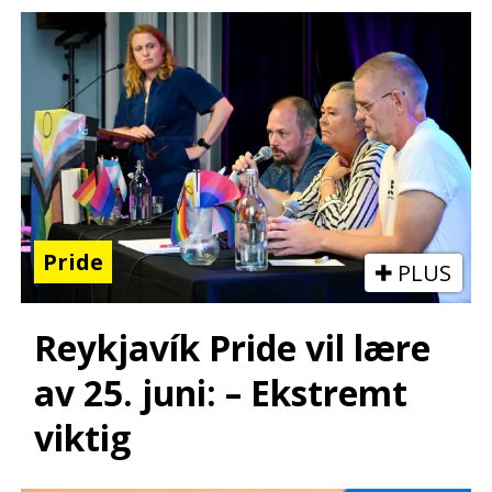
Pride
PLUS
Reykjavík Pride vil lære
av 25. juni: – Ekstremt
viktig