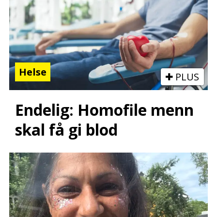
Helse
PLUS
Endelig: Homofile menn
skal få gi blod