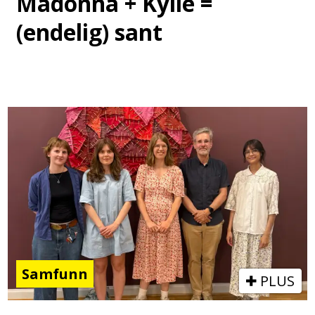
Madonna + Kylie =
(endelig) sant
Samfunn
PLUS