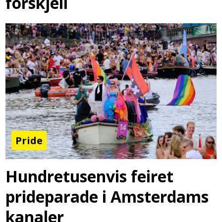
forskjell
Pride
Hundretusenvis feiret
prideparade i Amsterdams
kanaler