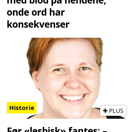
onde ord har
konsekvenser
Historie
PLUS
Før «lesbisk» fantes: –