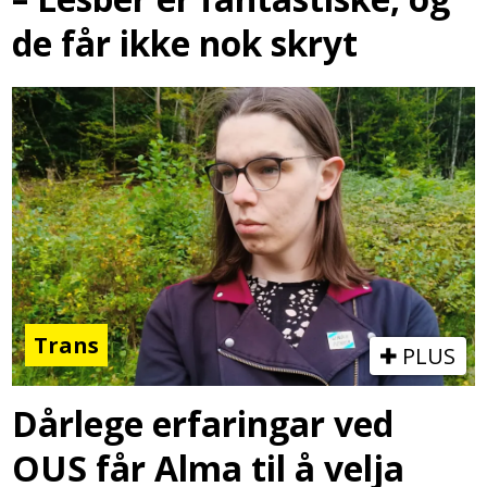
de får ikke nok skryt
Trans
PLUS
Dårlege erfaringar ved
OUS får Alma til å velja