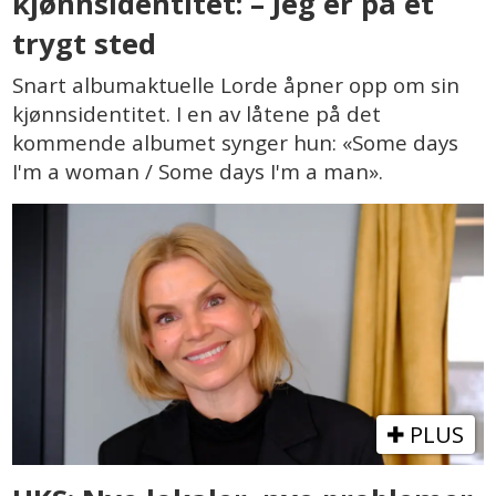
kjønnsidentitet: – Jeg er på et
trygt sted
Snart albumaktuelle Lorde åpner opp om sin
kjønnsidentitet. I en av låtene på det
kommende albumet synger hun: «Some days
I'm a woman / Some days I'm a man».
PLUS