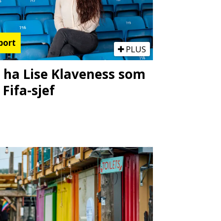
port
PLUS
l ha Lise Klaveness som
 Fifa-sjef