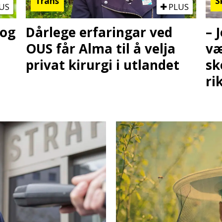
Trans
S
US
PLUS
 og
Dårlege erfaringar ved
– 
OUS får Alma til å velja
væ
privat kirurgi i utlandet
sk
ri