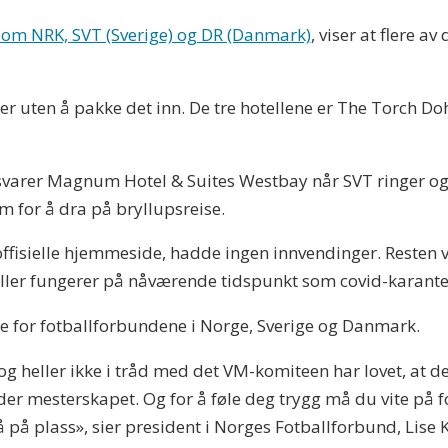
lom NRK, SVT (Sverige) og DR (Danmark)
, viser at flere a
ler uten å pakke det inn. De tre hotellene er The Torch
, svarer Magnum Hotel & Suites Westbay når SVT ringer og
m for å dra på bryllupsreise.
offisielle hjemmeside, hadde ingen innvendinger. Resten v
eller fungerer på nåværende tidspunkt som covid-karanten
e for fotballforbundene i Norge, Sverige og Danmark.
 og heller ikke i tråd med det VM-komiteen har lovet, at de
der mesterskapet. Og for å føle deg trygg må du vite på 
å på plass», sier president i Norges Fotballforbund, Lise K