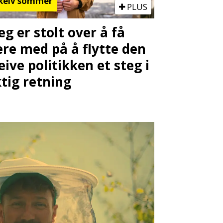
keiv sommer
PLUS
Jeg er stolt over å få
re med på å flytte den
eive politikken et steg i
ktig retning