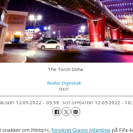
The Torch Doha.
Reidar
Engesbak
TEKST
12.05.2022 - 05:59
12.05.2022 - 10
BLISERT
SIST OPPDATERT
 vi snakker om lhbtq+»,
forsikret Gianni Infantino
på Fifa-k