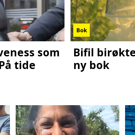
Bok
Bifil birøk
laveness som
ny bok
 På tide