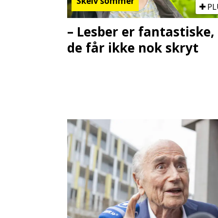
Skeiv sommer
PL
– Lesber er fantastiske,
de får ikke nok skryt