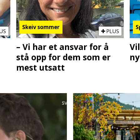
Skeiv sommer
S
US
PLUS
– Vi har et ansvar for å
Vi
stå opp for dem som er
ny
mest utsatt