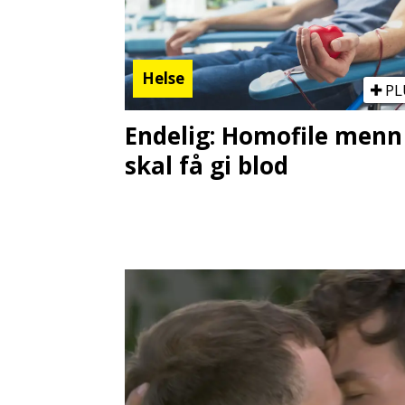
Helse
PL
Endelig: Homofile menn
skal få gi blod