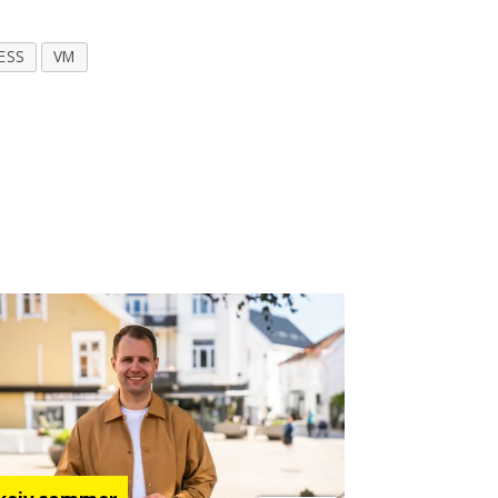
ESS
VM