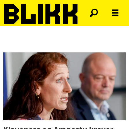
Tag:
qatar