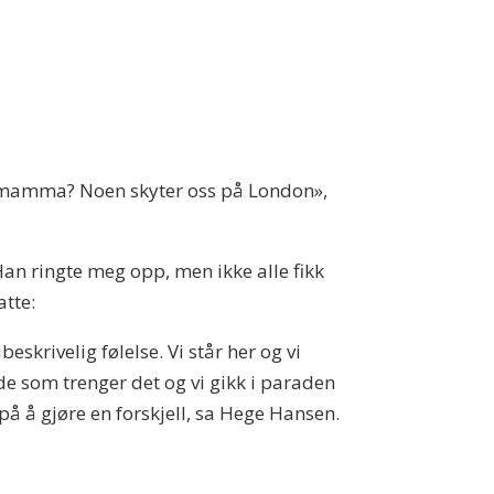
 du mamma? Noen skyter oss på London»,
Han ringte meg opp, men ikke alle fikk
tte:
skrivelig følelse. Vi står her og vi
or de som trenger det og vi gikk i paraden
å å gjøre en forskjell, sa Hege Hansen.