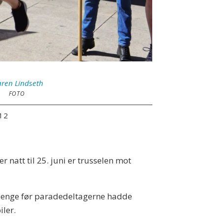
ren
Lindseth
FOTO
:12
r natt til 25. juni er trusselen mot
m lenge før paradedeltagerne hadde
ler.