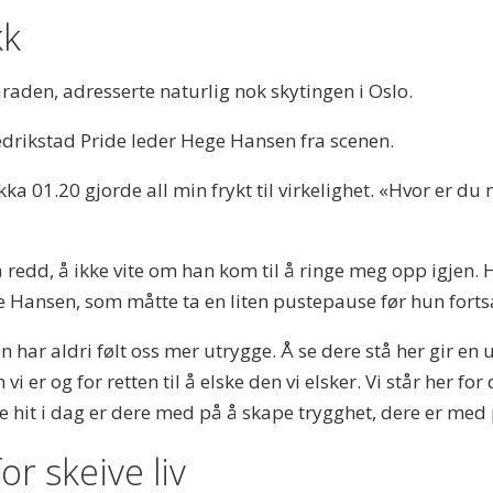
kk
raden, adresserte naturlig nok skytingen i Oslo.
redrikstad Pride leder Hege Hansen fra scenen.
kka 01.20 gjorde all min frykt til virkelighet. «Hvor er
redd, å ikke vite om han kom til å ringe meg opp igjen. 
e Hansen, som måtte ta en liten pustepause før hun fortsa
har aldri følt oss mer utrygge. Å se dere stå her gir en ube
vi er og for retten til å elske den vi elsker. Vi står her f
 hit i dag er dere med på å skape trygghet, dere er med p
r skeive liv