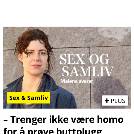
Sex & Samliv
PLUS
– Trenger ikke være homo
for å prøve buttplugg