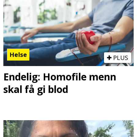
Helse
PLUS
Endelig: Homofile menn
skal få gi blod