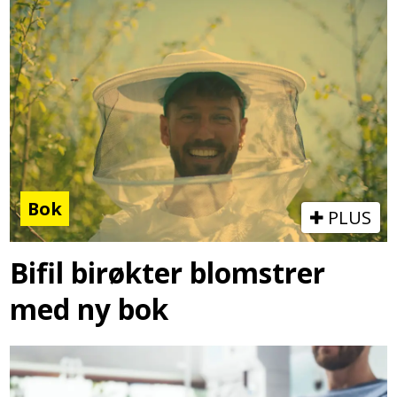
Bok
PLUS
Bifil birøkter blomstrer
med ny bok