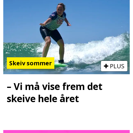
Skeiv sommer
PLUS
– Vi må vise frem det
skeive hele året