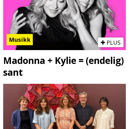
Musikk
PLUS
Madonna + Kylie = (endelig)
sant