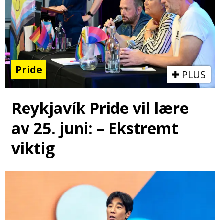
Pride
PLUS
Reykjavík Pride vil lære
av 25. juni: – Ekstremt
viktig