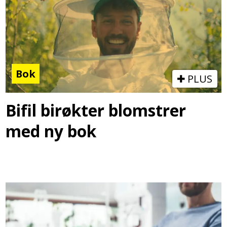
Bok
PLUS
Bifil birøkter blomstrer
med ny bok