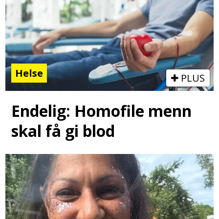
Helse
PLUS
Endelig: Homofile menn
skal få gi blod