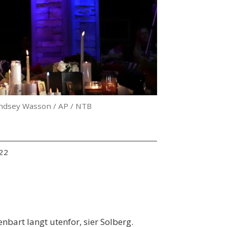
indsey Wasson / AP / NTB
:22
nbart langt utenfor, sier Solberg.