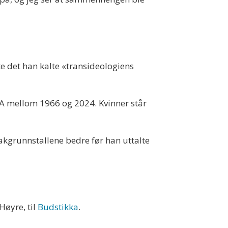
te det han kalte «transideologiens
USA mellom 1966 og 2024. Kvinner står
akgrunnstallene bedre før han uttalte
Høyre, til
Budstikka
.