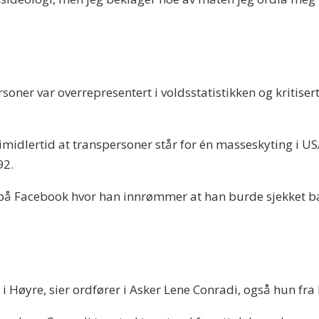
soner var overrepresentert i voldsstatistikken og kritiser
 imidlertid at transpersoner står for én masseskyting i 
92.
 på Facebook hvor han innrømmer at han burde sjekket b
t i Høyre, sier ordfører i Asker Lene Conradi, også hun fra 