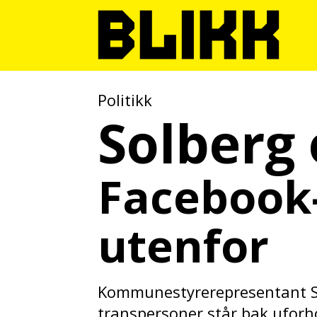
Politikk
Solberg 
Facebook-
utenfor
Kommunestyrerepresentant Si
transpersoner står bak uforh