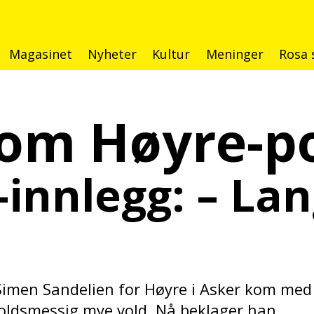
Magasinet
Nyheter
Kultur
Meninger
Rosa 
om Høyre-po
innlegg: – Lan
men Sandelien for Høyre i Asker kom med
oldsmessig mye vold. Nå beklager han.