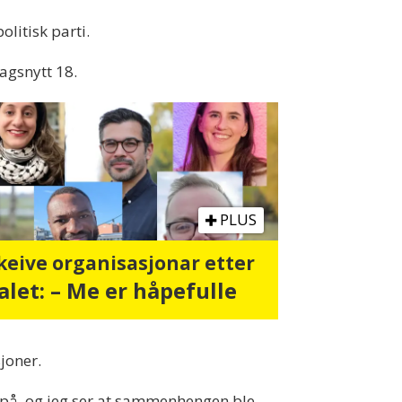
litisk parti.
agsnytt 18.
PLUS
keive organisasjonar etter
alet: – Me er håpefulle
joner.
g på, og jeg ser at sammenhengen ble