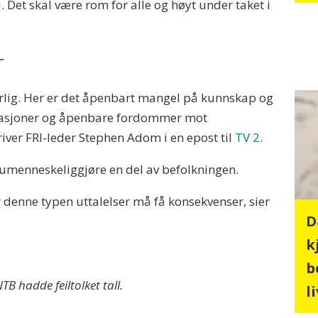
. Det skal være rom for alle og høyt under taket i
r
vorlig. Her er det åpenbart mangel på kunnskap og
rasjoner og åpenbare fordommer mot
river FRI-leder Stephen Adom i en epost til
TV 2
.
 umenneskeliggjøre en del av befolkningen.
 denne typen uttalelser må få konsekvenser, sier
D
k
b
TB hadde feiltolket tall.
l