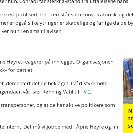
ser hun. Conradi tar sterkt avstand fra uttalelsene hans.
dri vært publisert. Det fremstår som konspiratorisk, og de
mener også slike ytringer er skadelige og farlige da de b
ver hun i en sms til avisen.
e Høyre, reagerer på innlegget. Organisasjonen
kk» for partiet.
ttet, dementert det og beklaget. I vårt styremøte
gendaen vår, sier Rønning Vahl til
TV 2.
transpersoner, og at de har aktive politikere som
N
t
s
tte internt. Det må vi jobbe med i Åpne Høyre og inn