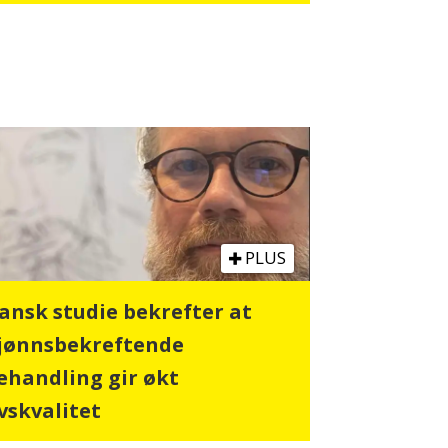
PLUS
ansk studie bekrefter at
jønnsbekreftende
ehandling gir økt
ivskvalitet