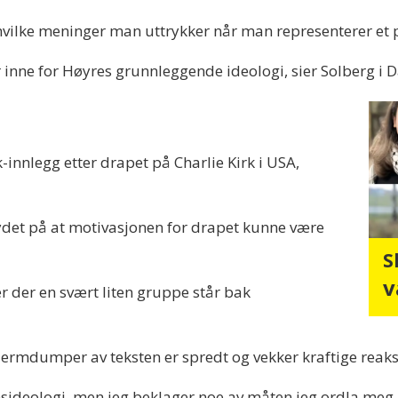
vilke meninger man uttrykker når man representerer et po
 inne for Høyres grunnleggende ideologi, sier Solberg i D
-innlegg etter drapet på Charlie Kirk i USA,
ydet på at motivasjonen for drapet kunne være
S
v
ter der en svært liten gruppe står bak
kjermdumper av teksten er spredt og vekker kraftige reaks
ransideologi, men jeg beklager noe av måten jeg ordla me