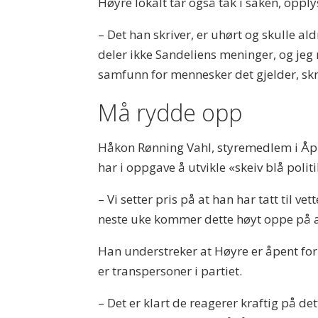
Høyre lokalt tar også tak i saken, opply
– Det han skriver, er uhørt og skulle al
deler ikke Sandeliens meninger, og jeg 
samfunn for mennesker det gjelder, skri
Må rydde opp
Håkon Rønning Vahl, styremedlem i Åpn
har i oppgave å utvikle «skeiv blå politi
– Vi setter pris på at han har tatt til ve
neste uke kommer dette høyt oppe på a
Han understreker at Høyre er åpent for 
er transpersoner i partiet.
– Det er klart de reagerer kraftig på de