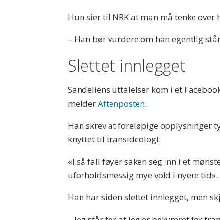
Hun sier til NRK at man må tenke over h
– Han bør vurdere om han egentlig står
Slettet innlegget
Sandeliens uttalelser kom i et Facebook
melder
Aftenposten
.
Han skrev at foreløpige opplysninger t
knyttet til transideologi.
«I så fall føyer saken seg inn i et møns
uforholdsmessig mye vold i nyere tid».
Han har siden slettet innlegget, men s
– Jeg står for at jeg er bekymret for t