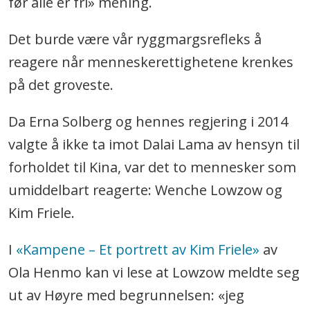
før alle er fri» mening.
Det burde være vår ryggmargsrefleks å
reagere når menneskerettighetene krenkes
på det groveste.
Da Erna Solberg og hennes regjering i 2014
valgte å ikke ta imot Dalai Lama av hensyn til
forholdet til Kina, var det to mennesker som
umiddelbart reagerte: Wenche Lowzow og
Kim Friele.
I
«Kampene – Et portrett av Kim Friele»
av
Ola Henmo kan vi lese at Lowzow meldte seg
ut av Høyre med begrunnelsen: «jeg