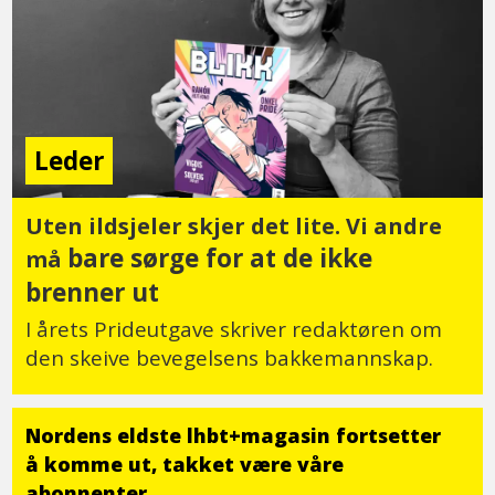
Leder
Uten ildsjeler skjer det lite. Vi andre
bare sørge for at de ikke
må
brenner ut
I årets Prideutgave skriver redaktøren om
den skeive bevegelsens bakkemannskap.
Nordens eldste lhbt+magasin fortsetter
å komme ut, takket være våre
abonnenter.