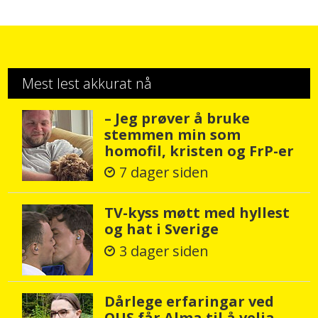
Mest lest akkurat nå
– Jeg prøver å bruke
stemmen min som
homofil, kristen og FrP-er
7 dager siden
TV-kyss møtt med hyllest
og hat i Sverige
3 dager siden
Dårlege erfaringar ved
OUS får Alma til å velja