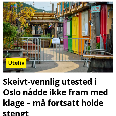
Uteliv
Skeivt-vennlig utested i
Oslo nådde ikke fram med
klage – må fortsatt holde
stengt