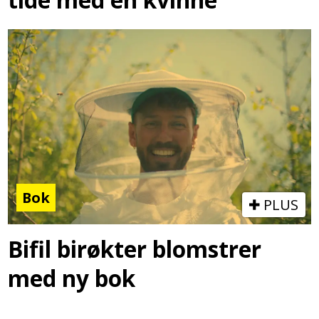
Bok
PLUS
Bifil birøkter blomstrer
med ny bok