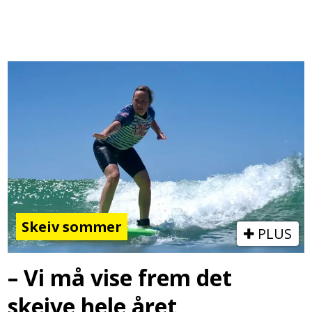
Skeiv sommer
PLUS
– Vi må vise frem det
skeive hele året