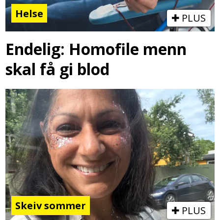
Helse
PLUS
Endelig: Homofile menn
skal få gi blod
Skeiv sommer
PLUS