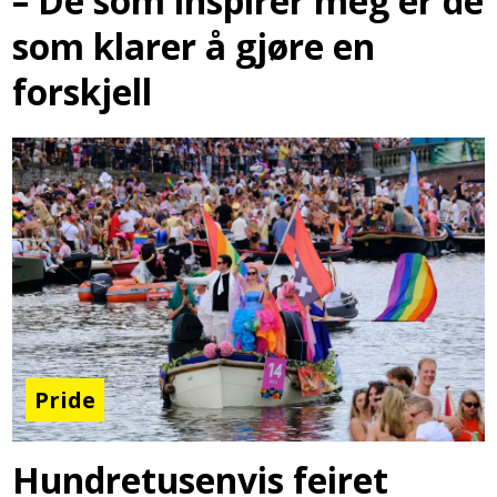
– De som inspirer meg er de
som klarer å gjøre en
forskjell
Pride
Hundretusenvis feiret