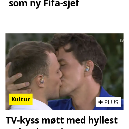
som ny Fifa-sjef
Kultur
PLUS
TV-kyss møtt med hyllest