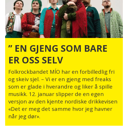
’’ EN GJENG SOM BARE
ER OSS SELV
Folkrockbandet MÍO har en forbilledlig fri
og skeiv sjel. – Vi er en gjeng med freaks
som er glade i hverandre og liker å spille
musikk. 12. januar slipper de en egen
versjon av den kjente nordiske drikkevisen
«Det er meg det samme hvor jeg havner
når jeg dør».