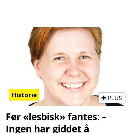
Historie
PLUS
Før «lesbisk» fantes: –
Ingen har giddet å