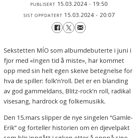
15.03.2024 - 19:50
PUBLISERT
15.03.2024 - 20:07
SIST OPPDATERT
Sekstetten MÍO som albumdebuterte i juni i
fjor med «Ingen tid å miste», har kommet
opp med sin helt egen skeive betegnelse for
hva de spiller: folk’n’roll. Det er en blanding
av god gammeldans, Blitz-rock’n roll, radikal
visesang, hardrock og folkemusikk.
Den 15.mars slipper de nye singelen “Gamle-
Erik” og forteller historien om en djevelpakt
som blir inngått i søken etter å oppnå sine