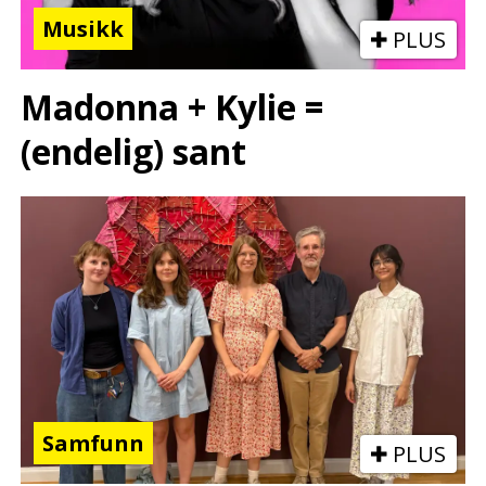
Musikk
PLUS
Madonna + Kylie =
(endelig) sant
Samfunn
PLUS