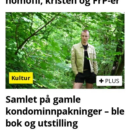
homofil, kristen og FrP-er
Kultur
PLUS
Samlet på gamle
kondominnpakninger – ble
bok og utstilling