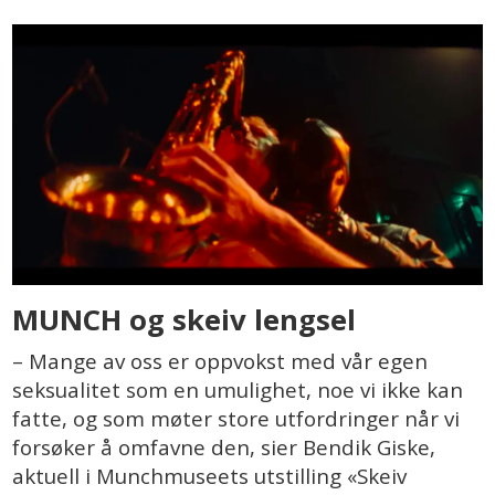
MUNCH og skeiv lengsel
– Mange av oss er oppvokst med vår egen
seksualitet som en umulighet, noe vi ikke kan
fatte, og som møter store utfordringer når vi
forsøker å omfavne den, sier Bendik Giske,
aktuell i Munchmuseets utstilling «Skeiv