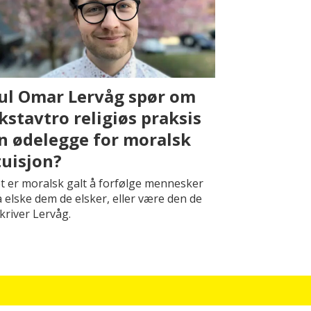
ul Omar Lervåg spør om
kstavtro religiøs praksis
n ødelegge for moralsk
tuisjon?
t er moralsk galt å forfølge mennesker
å elske dem de elsker, eller være den de
skriver Lervåg.