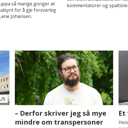
tgruppa så mange gonger at
kommentatorer og spaltister
audsynt for å gje forsvarleg
Lene Johansen.
US
– Derfor skriver jeg så mye
Et
mindre om transpersoner
Hvor