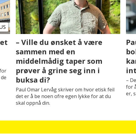
US
et
– Ville du ønsket å være
Pa
sammen med en
bo
middelmådig taper som
ka
prøver å grine seg inn i
in
for
 de
buksa di?
– De
for 
Paul Omar Lervåg skriver om hvor etisk feil
er, 
det er å be noen ofre egen lykke for at du
skal oppnå din.