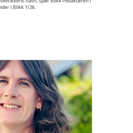
seetikkens navn, spør Blikk-redaktøren i
leder i Blikk 1/26.