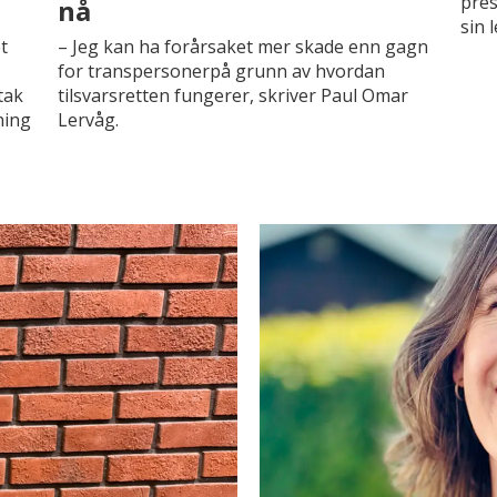
pres
nå
sin 
t
– Jeg kan ha forårsaket mer skade enn gagn
for transpersonerpå grunn av hvordan
tak
tilsvarsretten fungerer, skriver Paul Omar
ning
Lervåg.