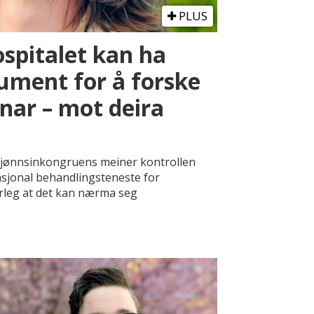
PLUS
spitalet kan ha
ument for å forske
nar – mot deira
kjønnsinkongruens meiner kontrollen
jonal behandlingsteneste for
rleg at det kan nærma seg