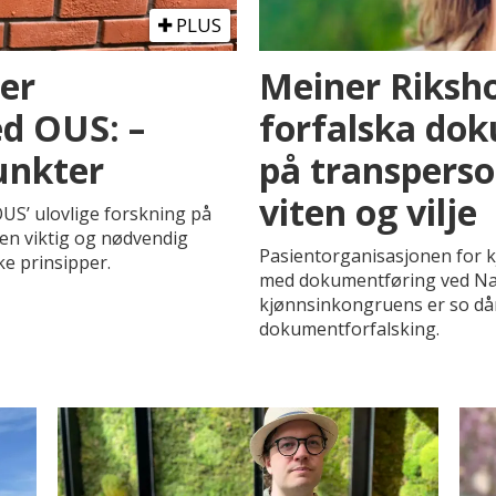
PLUS
ter
Meiner Riksho
d OUS: –
forfalska dok
unkter
på transperso
viten og vilje
S’ ulovlige forskning på
en viktig og nødvendig
Pasientorganisasjonen for 
e prinsipper.
med dokumentføring ved Nas
kjønnsinkongruens er so då
dokumentforfalsking.