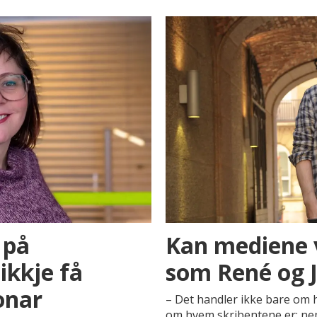
 på
Kan mediene 
ikkje få
som René og J
onar
– Det handler ikke bare om h
om hvem skribentene er; ne