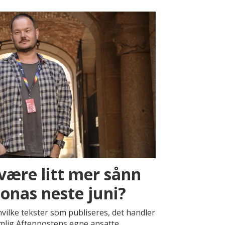
være litt mer sånn
onas neste juni?
vilke tekster som publiseres, det handler
mlig Aftenpostens egne ansatte