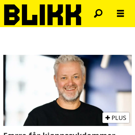
Tag:
gonoré
PLUS