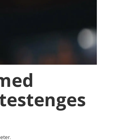
 med
utestenges
eter.