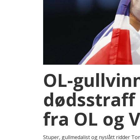
OL-gullvin
dødsstraff
fra OL og 
Stuper, gullmedalist og nyslått ridder Tom 