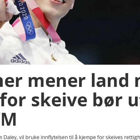
ner mener land
 for skeive bør 
VM
Daley, vil bruke innflytelsen til å kjempe for skeives rettigh