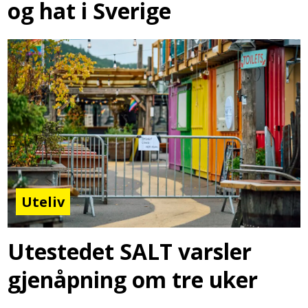
og hat i Sverige
Uteliv
Utestedet SALT varsler
gjenåpning om tre uker