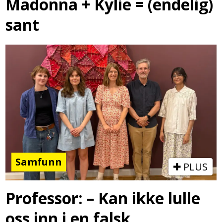
Madonna + Kylie = (endelig)
sant
Samfunn
PLUS
Professor: – Kan ikke lulle
oss inn i en falsk