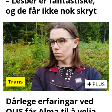
– Lesber er fantastiske,
og de får ikke nok skryt
Trans
PLUS
Dårlege erfaringar ved
OUS får Alma til å velja