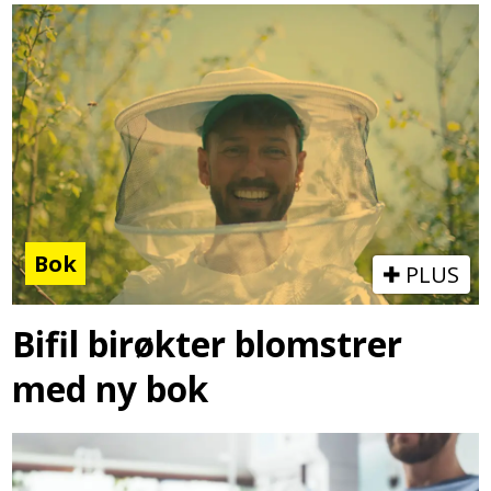
Bok
PLUS
Bifil birøkter blomstrer
med ny bok