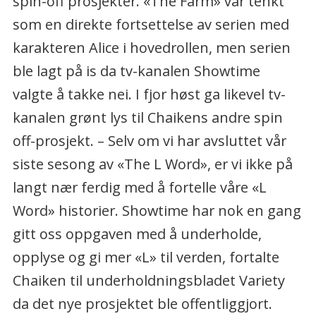
spin-off prosjekter. «The Farm» var tenkt
som en direkte fortsettelse av serien med
karakteren Alice i hovedrollen, men serien
ble lagt på is da tv-kanalen Showtime
valgte å takke nei. I fjor høst ga likevel tv-
kanalen grønt lys til Chaikens andre spin
off-prosjekt. – Selv om vi har avsluttet vår
siste sesong av «The L Word», er vi ikke på
langt nær ferdig med å fortelle våre «L
Word» historier. Showtime har nok en gang
gitt oss oppgaven med å underholde,
opplyse og gi mer «L» til verden, fortalte
Chaiken til underholdningsbladet Variety
da det nye prosjektet ble offentliggjort.