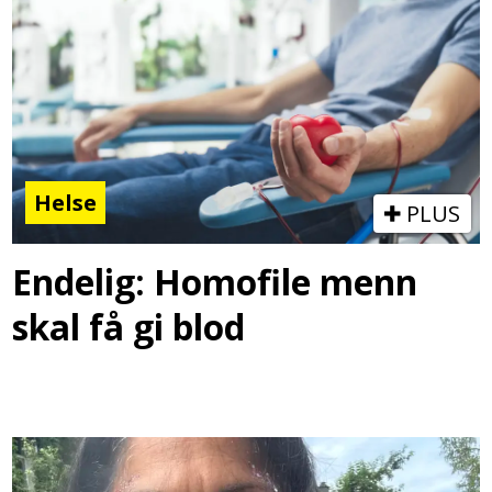
Helse
PLUS
Endelig: Homofile menn
skal få gi blod