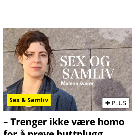
Sex & Samliv
PLUS
– Trenger ikke være homo
for å prøve buttplugg