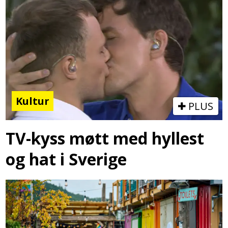
Kultur
PLUS
TV-kyss møtt med hyllest
og hat i Sverige