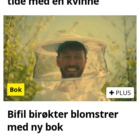
tide med en kvinne
Bok
PLUS
Bifil birøkter blomstrer
med ny bok