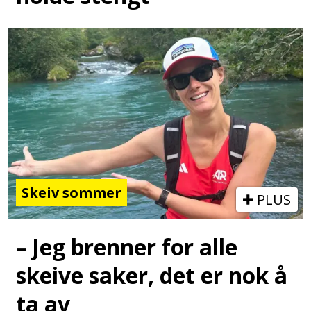
Skeiv sommer
PLUS
– Jeg brenner for alle
skeive saker, det er nok å
ta av