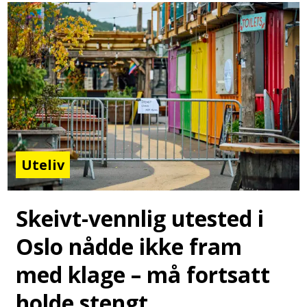
Uteliv
Skeivt-vennlig utested i
Oslo nådde ikke fram
med klage – må fortsatt
holde stengt