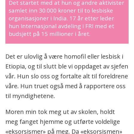
Det startet med at hun og andre aktivister
samlet inn 30.000 kroner til to lesbiske
organisasjoner i India. 17 år etter leder
hun Internasjonal avdeling i FRI med et
budsjett på 15 millioner i året.
Det er ulovlig å være homofil eller lesbisk i
Etiopia, og til slutt ble vi oppdaget av sjefen
vår. Hun slo oss og fortalte alt til foreldrene
våre. Hun truet også med å rapportere oss
til myndighetene.
Moren min tok meg ut av skolen, holdt
meg fanget hjemme og utførte voldelige
«eksorsismer» på meg. Da «eksorsismen»