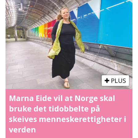
PLUS
Marna Eide vil at Norge skal
bruke det tidobbelte på
skeives menneskerettigheter i
verden