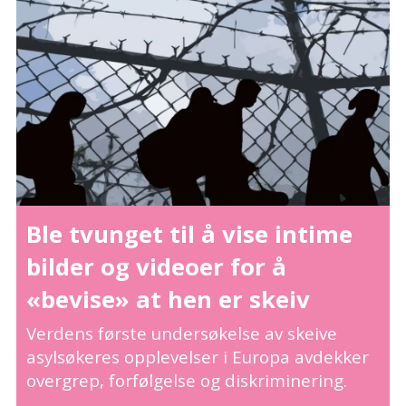
Ble tvunget til å vise intime
bilder og videoer for å
«bevise» at hen er skeiv
Verdens første undersøkelse av skeive
asylsøkeres opplevelser i Europa avdekker
overgrep, forfølgelse og diskriminering.