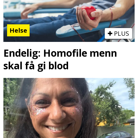
Helse
PLUS
Endelig: Homofile menn
skal få gi blod