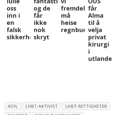
lle
fantastiske,
vi
OUS
over
s
og de
fremdeles
får
få
n i
får
må
Alma
vær
n
ikke
heise
til å
me
lsk
nok
regnbueflagget
velja
på å
kkerhetsfølelse
skryt
privat
flyt
kirurgi
den
i
skei
utlandet
poli
et
steg
rikt
ret
ASYL
LHBT-AKTIVIST
LHBT-RETTIGHETER