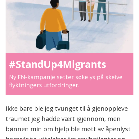
#StandUp4Migrants
Ny FN-kampanje setter søkelys på skeive
flyktningers utfordringer.
Ikke bare ble jeg tvunget til å gjenoppleve
traumet jeg hadde vært igjennom, men
bønnen min om hjelp ble møtt av åpenlyst