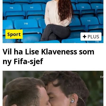
Sport
PLUS
Vil ha Lise Klaveness som
ny Fifa-sjef