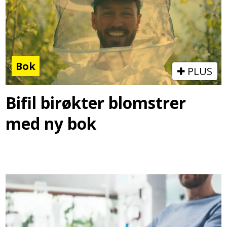
Bok
PLUS
Bifil birøkter blomstrer
med ny bok