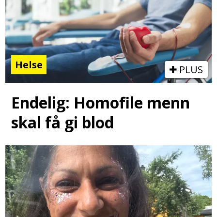
Helse
PLUS
Endelig: Homofile menn
skal få gi blod