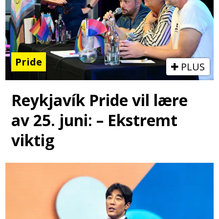
Pride
PLUS
Reykjavík Pride vil lære
av 25. juni: – Ekstremt
viktig