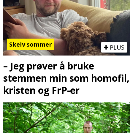
Skeiv sommer
PLUS
– Jeg prøver å bruke
stemmen min som homofil,
kristen og FrP-er