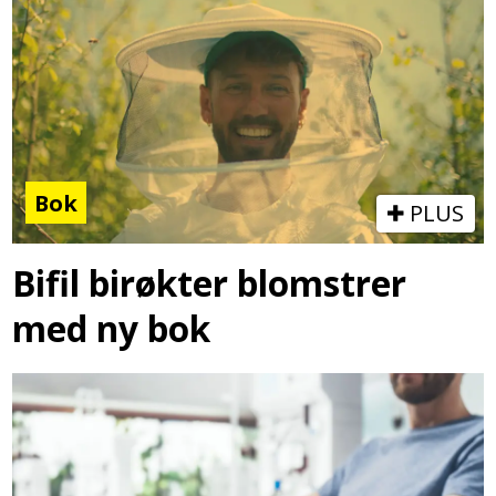
Bok
PLUS
Bifil birøkter blomstrer
med ny bok