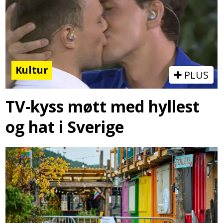
Kultur
PLUS
TV-kyss møtt med hyllest
og hat i Sverige