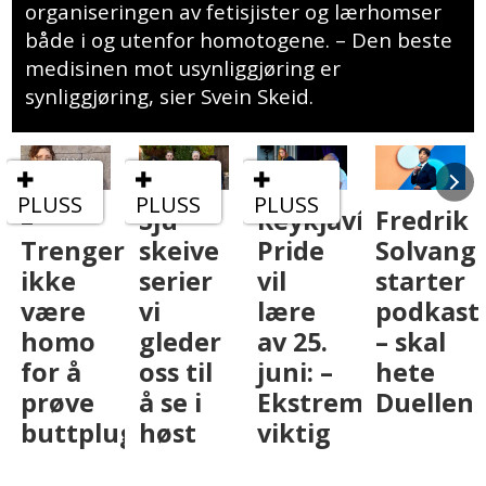
organiseringen av fetisjister og lærhomser
både i og utenfor homotogene. – Den beste
medisinen mot usynliggjøring er
synliggjøring, sier Svein Skeid.
PLUSS
PLUSS
PLUSS
Sju
Reykjavík
Fredrik
– Vi
r
skeive
Pride
Solvang
må
serier
vil
starter
vise
vi
lære
podkast
frem
gleder
av 25.
– skal
det
oss til
juni: –
hete
skeive
å se i
Ekstremt
Duellen
hele
ugg
høst
viktig
året