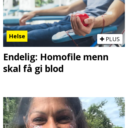
Helse
PLUS
Endelig: Homofile menn
skal få gi blod