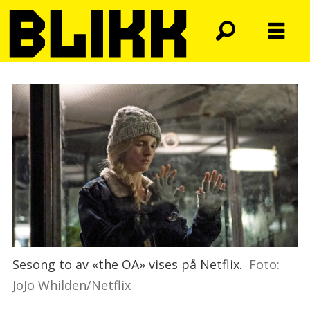
Sesong to av «the OA» vises på Netflix.
Foto:
JoJo Whilden/Netflix