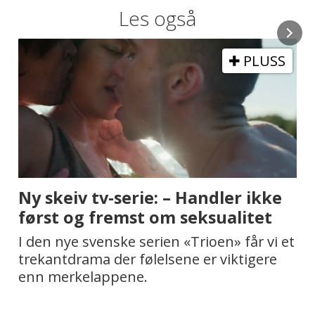
Les også
PLUSS
Ny skeiv tv-serie: – Handler ikke
E
først og fremst om seksualitet
o
I den nye svenske serien «Trioen» får vi et
F
trekantdrama der følelsene er viktigere
E
enn merkelappene.
s
t
s