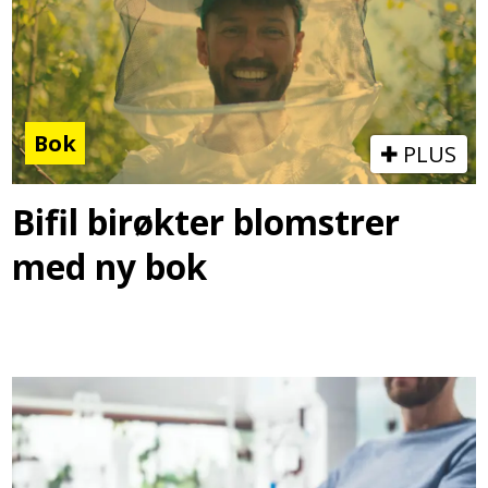
Bok
PLUS
Bifil birøkter blomstrer
med ny bok