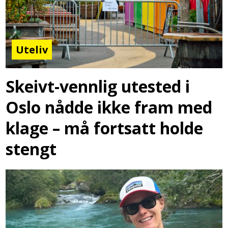
Uteliv
Skeivt-vennlig utested i
Oslo nådde ikke fram med
klage – må fortsatt holde
stengt