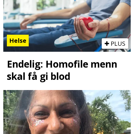
Helse
PLUS
Endelig: Homofile menn
skal få gi blod