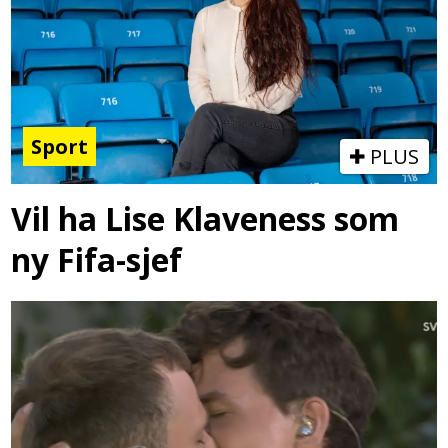
Sport
PLUS
Vil ha Lise Klaveness som
ny Fifa-sjef