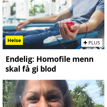
Helse
PLUS
Endelig: Homofile menn
skal få gi blod