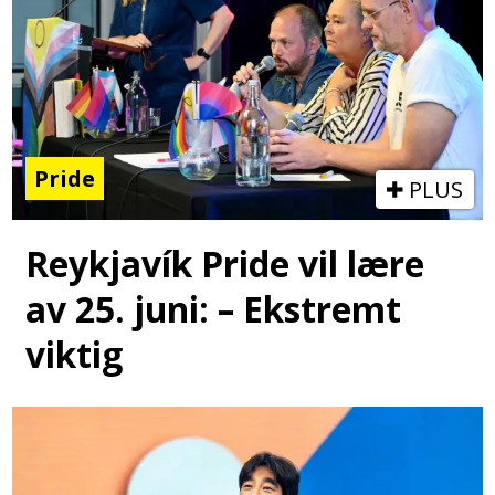
Pride
PLUS
Reykjavík Pride vil lære
av 25. juni: – Ekstremt
viktig