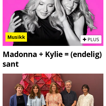
Musikk
PLUS
Madonna + Kylie = (endelig)
sant