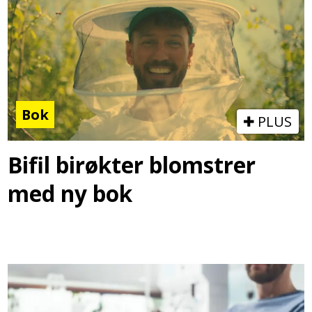
Bok
PLUS
Bifil birøkter blomstrer
med ny bok