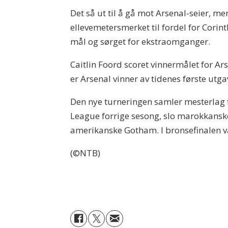
Det så ut til å gå mot Arsenal-seier, 
ellevemetersmerket til fordel for Corinth
mål og sørget for ekstraomganger.
Caitlin Foord scoret vinnermålet for 
er Arsenal vinner av tidenes første utg
Den nye turneringen samler mesterlag f
League forrige sesong, slo marokkanske
amerikanske Gotham. I bronsefinalen 
(©NTB)