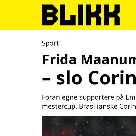
Sport
Frida Maanum 
– slo Cori
Foran egne supportere på Emi
mestercup. Brasilianske Corint