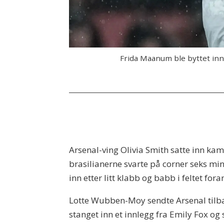
Frida Maanum ble byttet inn 
Arsenal-ving Olivia Smith satte inn kamp
brasilianerne svarte på corner seks min
inn etter litt klabb og babb i feltet fo
Lotte Wubben-Moy sendte Arsenal tilbak
stanget inn et innlegg fra Emily Fox o