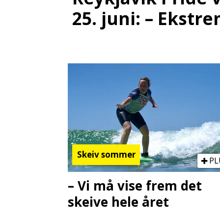
25. juni: – Ekstre
Skeiv sommer
PL
– Vi må vise frem det
skeive hele året