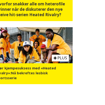
vorfor snakker alle om heterofile
vinner når de diskuterer den nye
eive hit-serien Heated Rivalry?
PLUS
jør kjempesuksess med «Heated
valry»:Nå bekreftes lesbisk
ortsserie