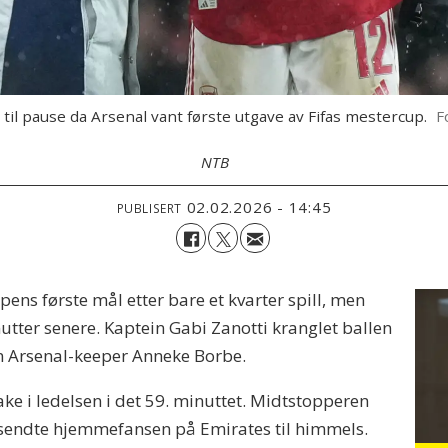
til pause da Arsenal vant første utgave av Fifas mestercup.
F
NTB
02.02.2026 - 14:45
PUBLISERT
ens første mål etter bare et kvarter spill, men
utter senere. Kaptein Gabi Zanotti kranglet ballen
ran Arsenal-keeper Anneke Borbe.
e i ledelsen i det 59. minuttet. Midtstopperen
g sendte hjemmefansen på Emirates til himmels.