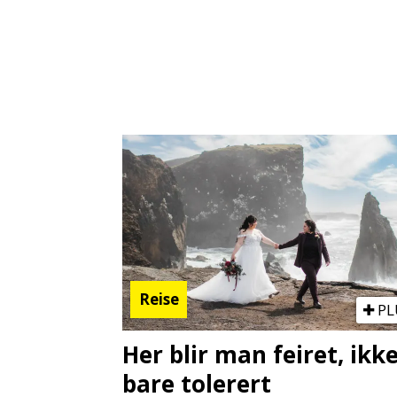
Reise
PL
Her blir man feiret, ikk
bare tolerert