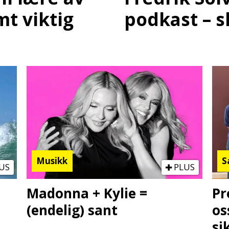
podkast – s
mt viktig
Musikk
S
US
PLUS
Madonna + Kylie =
Pr
(endelig) sant
os
si