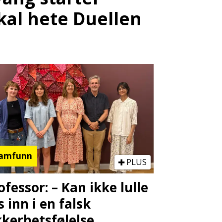
kal hete Duellen
amfunn
PLUS
ofessor: – Kan ikke lulle
s inn i en falsk
kkerhetsfølelse