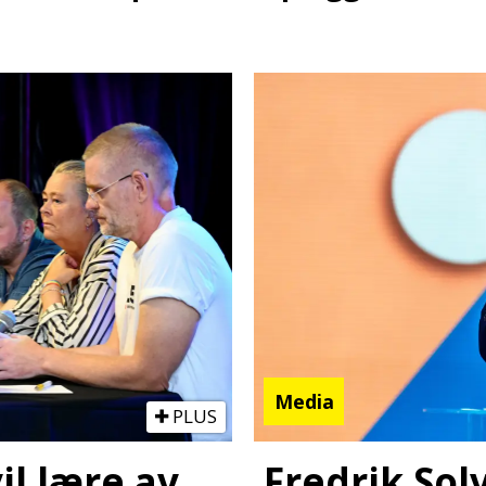
Media
PLUS
Fredrik Sol
il lære av