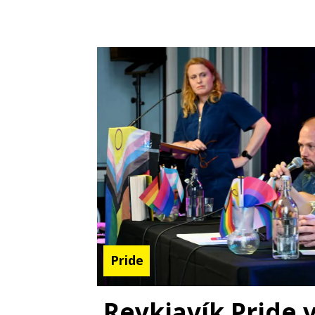
Pride
Reykjavík Pride v