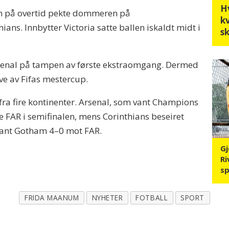
H
men på overtid pekte dommeren på
k
ians. Innbytter Victoria satte ballen iskaldt midt i
sk
Arsenal på tampen av første ekstraomgang. Dermed
ave av Fifas mestercup.
ra fire kontinenter. Arsenal, som vant Champions
 FAR i semifinalen, mens Corinthians beseiret
vant Gotham 4–0 mot FAR.
G
Ri
sp
FRIDA MAANUM
NYHETER
FOTBALL
SPORT