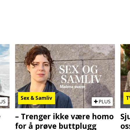
Sex & Samliv
T
US
PLUS
e
– Trenger ikke være homo
Sj
for å prøve buttplugg
os