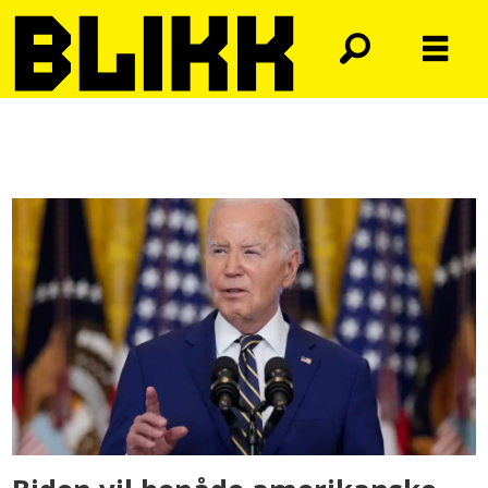
Tag:
joe
biden