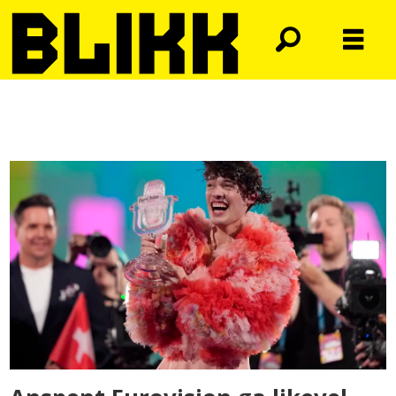
Tag:
malmø