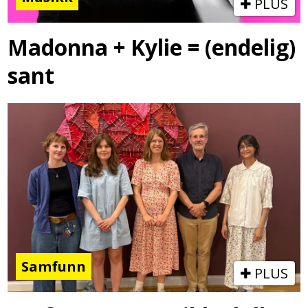
PLUS
Madonna + Kylie = (endelig)
sant
Samfunn
PLUS