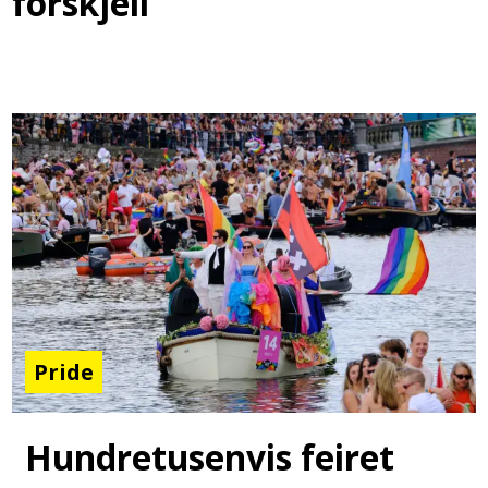
forskjell
Pride
Hundretusenvis feiret