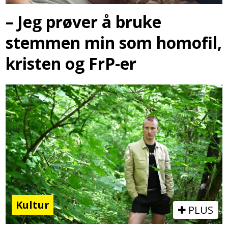
– Jeg prøver å bruke
stemmen min som homofil,
kristen og FrP-er
Kultur
PLUS