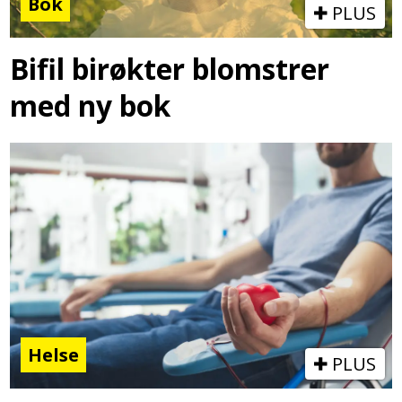
Bok
PLUS
Bifil birøkter blomstrer
med ny bok
Helse
PLUS