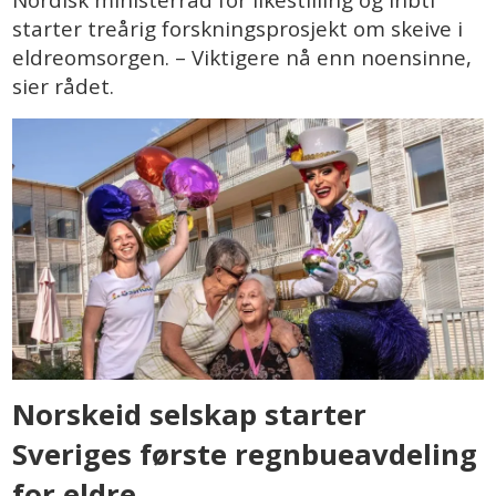
Nordisk ministerråd for likestilling og lhbti
starter treårig forskningsprosjekt om skeive i
eldreomsorgen. – Viktigere nå enn noensinne,
sier rådet.
Norskeid selskap starter
Sveriges første regnbueavdeling
for eldre