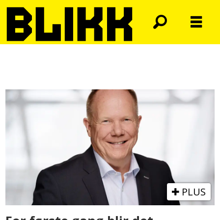
Tag:
eldre
PLUS