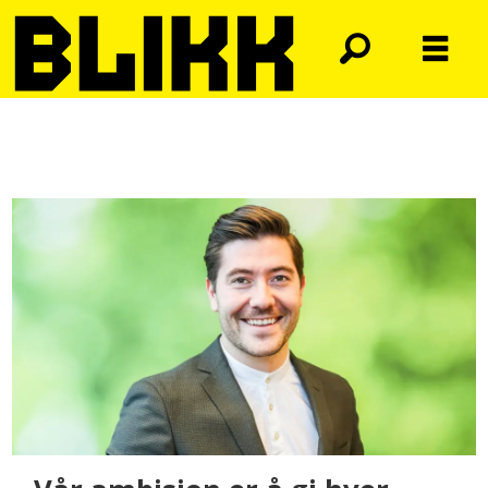
Tag:
blikks
partiguide
2021