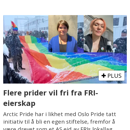
PLUS
Flere prider vil fri fra FRI-
eierskap
Arctic Pride har i likhet med Oslo Pride tatt
initiativ til å bli en egen stiftelse, fremfor å
være drevet som et AS eid av FRIs lokallag.